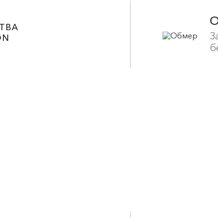
ТВА
З
ON
б