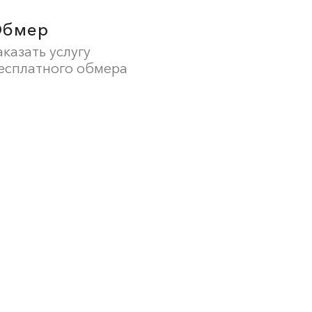
Обмер
аказать услугу
есплатного обмера