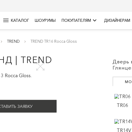
menu
keyboard_arrow_right
КАТАЛОГ
ШОУРУМЫ
ПОКУПАТЕЛЯМ
ДИЗАЙНЕРАМ
TREND
TREND TR16 Rocca Gloss
НД | TREND
Дверь 
Глянце
МО
TR06
ТАВИТЬ ЗАЯВКУ
TR14V