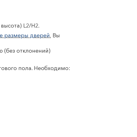
высота) L2/H2.
е размеры дверей
, Вы
 (без отклонений)
тового пола. Необходимо: