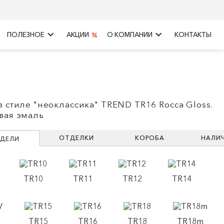
keyboard_arrow_right
keyboard_arrow_right
ПОЛЕЗНОЕ
АКЦИИ
О КОМПАНИИ
КОНТАКТЫ
в стиле "неоклассика" TREND TR16 Rocca Gloss.
вая эмаль
ОТДЕЛКИ
КОРОБА
НАЛИ
ДЕЛИ
TR10
TR11
TR12
TR14
TR15
TR16
TR18
TR18m