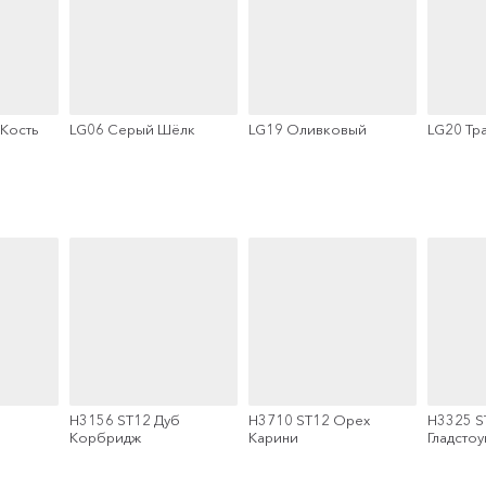
Кость
LG06 Серый Шёлк
LG19 Оливковый
LG20 Тр
б
H3156 ST12 Дуб
Н3710 ST12 Орех
H3325 S
Корбридж
Карини
Гладстоу