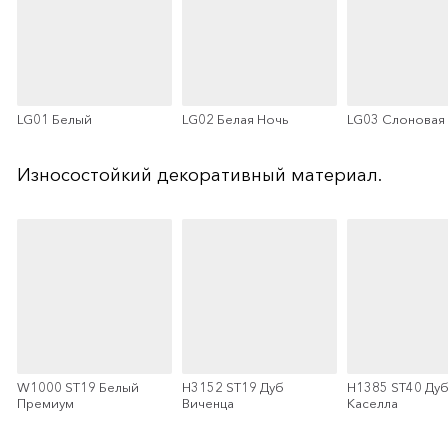
LG01 Белый
LG02 Белая Ночь
LG03 Слоновая 
Износостойкий декоративный материал.
W1000 ST19 Белый
H3152 ST19 Дуб
H1385 ST40 Ду
Премиум
Виченца
Каселла