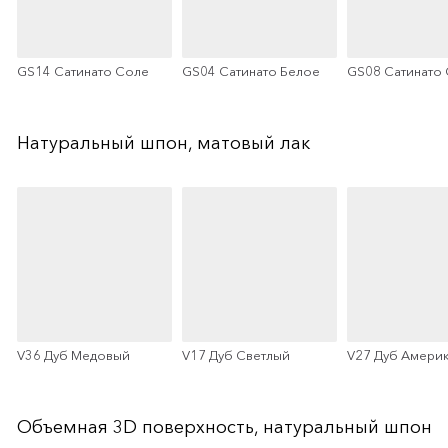
GS14 Сатинато Соле
GS04 Сатинато Белое
GS08 Сатинато
Натуральный шпон, матовый лак
V36 Дуб Медовый
V17 Дуб Светлый
V27 Дуб Амери
Объемная 3D поверхность, натуральный шпон