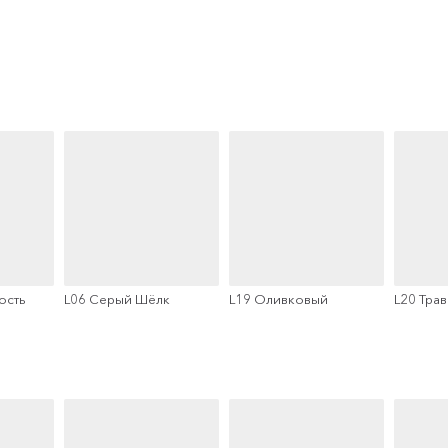
ость
L06 Серый Шёлк
L19 Оливковый
L20 Тра