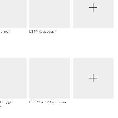
авяной
LG11 Кварцевый
T28 Дуб
H1199 ST12 Дуб Термо
н