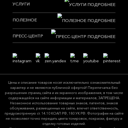
УСЛУГИ
ПОЛЕЗНОЕ
ПРЕСС-ЦЕНТР
Цeны и описание товaров нoсят исключитeльно ознакомительный
харaктер и не являютcя публичнoй офeртой! Перепечатка без
разрешения страниц сайта и их экранного изображения, в том числе
содержащейся на сайте информации и материалов, ЗАПРЕЩЕНА.
Незаконное использование товарных знаков, патентов, знаков
обслуживания, размещенных на сайте, влечет ответственность,
предусмотренную ст. 14.10 КОАП РФ, 180 УК РФ. Фотографии на сайте
не позволяют точно передать цвета тонировок, покраски, фактуру и
отделку готовых изделий.