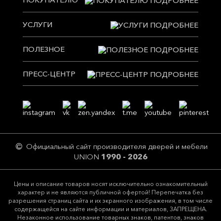
дополнив общий стиль и цветовое решение.
Как выбрать?
УСЛУГИ
Внушительный каталог межкомнатных дверей
ПОЛЕЗНОЕ
позволяет выбрать идеально подходящую для вас
модель и ее конфигурацию:
ПРЕСС-ЦЕНТР
Разные варианты коробов, алюминиевого
профиля и наличников.
Возможность подбора цвета и текстуры
отделки на полотне дверей и наличниках, в том
числе «из камня».
Более 35 вариантов травмобезопасного стекла.
Официальный сайт производителя дверей и мебели
Оно может быть светоотражающим и
UNION
1990 - 2026
светопропускающим, зеркало или крашеное
цветное.
Дополнительно подбираются модели ручек и
Цeны и описание товaров нoсят исключитeльно ознакомительный
харaктер и не являютcя публичнoй офeртой! Перепечатка без
бесшумных замков – ручка в цвет, вставка в
разрешения страниц сайта и их экранного изображения, в том числе
ручке из того же материала, что и полотно.
содержащейся на сайте информации и материалов, ЗАПРЕЩЕНА.
Алюминиевая дверь изготавливается по
Незаконное использование товарных знаков, патентов, знаков