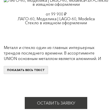
от 99 900 ₽
ЛАГО-60, Моделика | LAGO-60, Modelica
Стекло в изящном оформлении
Металл и стекло один из главных интерьерных
трендов последнего времени. В ассортименте
UNION основным металлом является алюминий. И
это неспроста. Он в три раза легче стали, прочный и
пластичный, стойкий к коррозии, да и к тому же на
ПОКАЗАТЬ ВЕСЬ ТЕКСТ
100% перерабатываемый.
В чем преимущества?
Давайте подробнее разберем, какими уникальными
характеристиками обладают двери и перегородки
ОСТАВИТЬ ЗАЯВКУ
из этого материала: