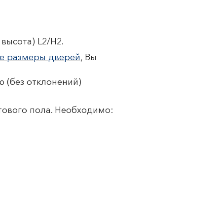
высота) L2/H2.
е размеры дверей
, Вы
 (без отклонений)
тового пола. Необходимо: