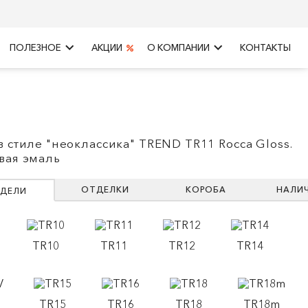
keyboard_arrow_right
keyboard_arrow_right
ПОЛЕЗНОЕ
АКЦИИ
О КОМПАНИИ
КОНТАКТЫ
в стиле "неоклассика" TREND TR11 Rocca Gloss.
вая эмаль
ОТДЕЛКИ
КОРОБА
НАЛИ
ДЕЛИ
TR10
TR11
TR12
TR14
TR15
TR16
TR18
TR18m