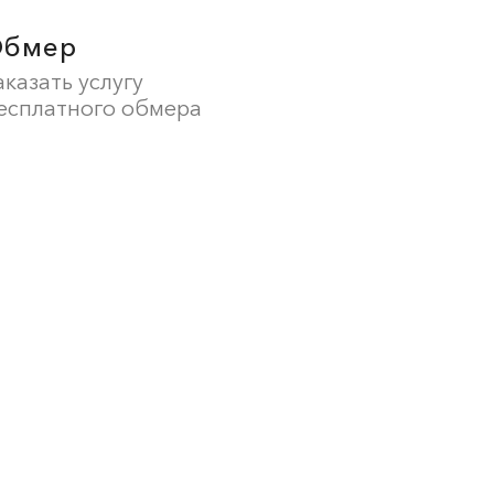
Обмер
аказать услугу
есплатного обмера