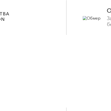
ТВА
З
ON
б