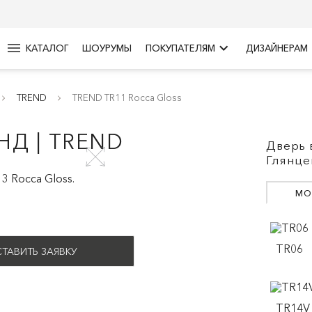
menu
keyboard_arrow_right
КАТАЛОГ
ШОУРУМЫ
ПОКУПАТЕЛЯМ
ДИЗАЙНЕРАМ
TREND
TREND TR11 Rocca Gloss
НД | TREND
Дверь 
Глянце
МО
TR06
ТАВИТЬ ЗАЯВКУ
TR14V