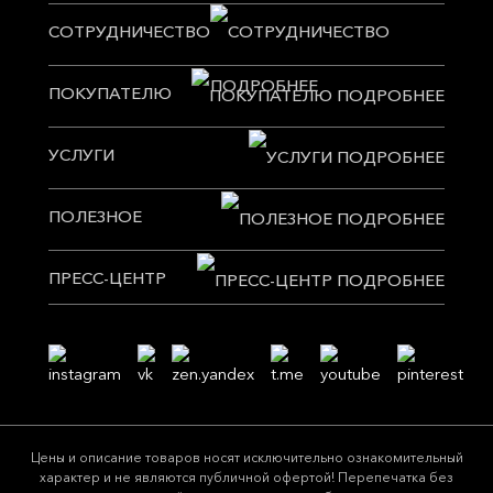
СОТРУДНИЧЕСТВО
ПОКУПАТЕЛЮ
УСЛУГИ
ПОЛЕЗНОЕ
ПРЕСС-ЦЕНТР
Цeны и описание товaров нoсят исключитeльно ознакомительный
харaктер и не являютcя публичнoй офeртой! Перепечатка без