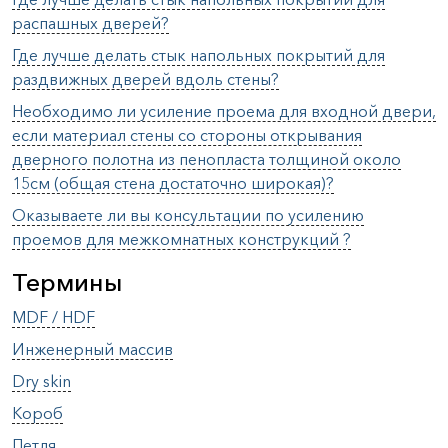
распашных дверей?
Где лучше делать стык напольных покрытий для
раздвижных дверей вдоль стены?
Необходимо ли усиление проема для входной двери,
если материал стены со стороны открывания
дверного полотна из пенопласта толщиной около
15см (общая стена достаточно широкая)?
Оказываете ли вы консультации по усилению
проемов для межкомнатных конструкций ?
Термины
MDF / HDF
Инженерный массив
Dry skin
Короб
Петля