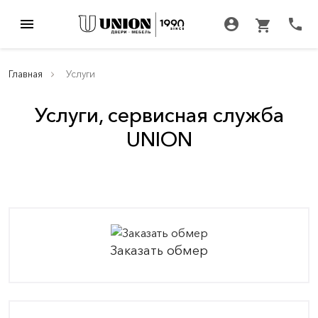
menu
account_circle
call
shopping_cart
Главная
Услуги
Услуги, сервисная служба
UNION
Заказать обмер