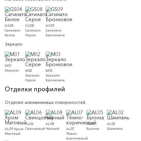
GS04
GS08
GS09
Сатинато
Сатинато
Сатинато
Белое
Серое
Бронзовое
Зеркало
M01
Зеркало
M02
M03
Зеркало
Зеркало
Серое
Бронзовое
Отделки профилей
Отделки алюминиевых поверхностей.
AL06
AL08
AL05
AL02
Свинцовый
Чёрный
Бронза
Шампань
AL09 Хром
AL07
Матовый
Тёмно-
коричневый