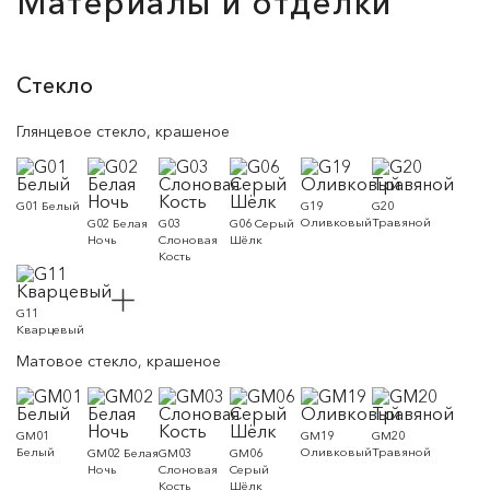
Материалы и отделки
Стекло
Глянцевое стекло, крашеное
G01 Белый
G19
G20
Оливковый
Травяной
G02 Белая
G03
G06 Серый
Ночь
Слоновая
Шёлк
Кость
G11
Кварцевый
Матовое стекло, крашеное
GM01
GM19
GM20
Белый
Оливковый
Травяной
GM02 Белая
GM03
GM06
Ночь
Слоновая
Серый
Кость
Шёлк