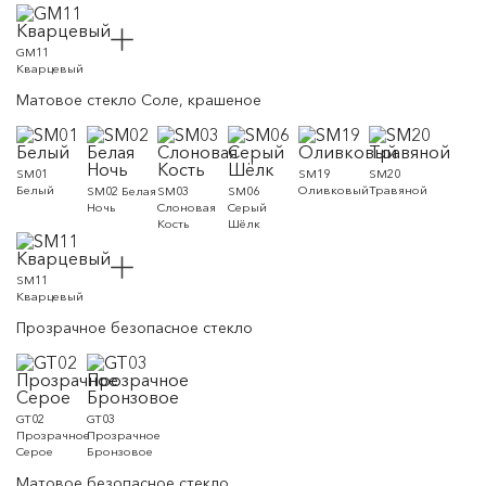
GM11
Кварцевый
Матовое стекло Соле, крашеное
SM01
SM19
SM20
Белый
Оливковый
Травяной
SM02 Белая
SM03
SM06
Ночь
Слоновая
Серый
Кость
Шёлк
SM11
Кварцевый
Прозрачное безопасное стекло
GT02
GT03
Прозрачное
Прозрачное
Серое
Бронзовое
Матовое безопасное стекло