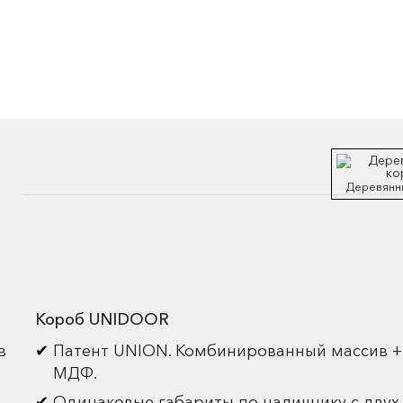
Деревянн
Короб UNIDOOR
в
Патент UNION. Комбинированный массив +
МДФ.
Одинаковые габариты по наличнику с двух