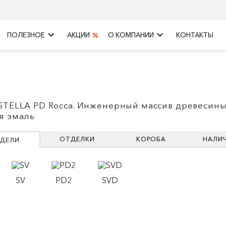
keyboard_arrow_right
keyboard_arrow_right
ПОЛЕЗНОЕ
АКЦИИ
О КОМПАНИИ
КОНТАКТЫ
STELLA PD Rocca. Инженерный массив древесины
я эмаль
ОТДЕЛКИ
КОРОБА
НАЛИ
ДЕЛИ
SV
PD2
SVD