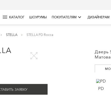
menu
keyboard_arrow_right
КАТАЛОГ
ШОУРУМЫ
ПОКУПАТЕЛЯМ
ДИЗАЙНЕРАМ
STELLA
STELLA PD Rocca
LLA
Дверь 
Матова
МО
PD
ТАВИТЬ ЗАЯВКУ