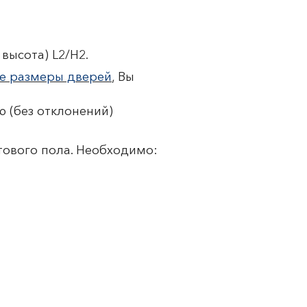
высота) L2/H2.
е размеры дверей
, Вы
 (без отклонений)
тового пола. Необходимо: