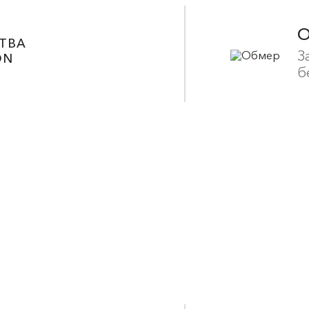
ТВА
З
ON
б