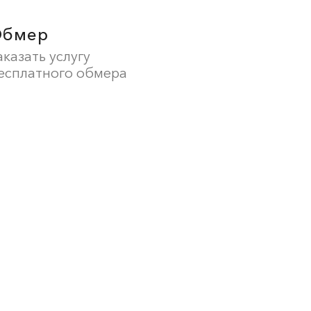
Обмер
аказать услугу
есплатного обмера