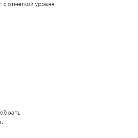
 с отметкой уровня
добрать
а.