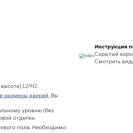
Инструкция 
Скрытый короб
Смотреть вид
высота) L2/H2.
е размеры дверей
, Вы
льному уровню (без
овой отделки.
тового пола. Необходимо: