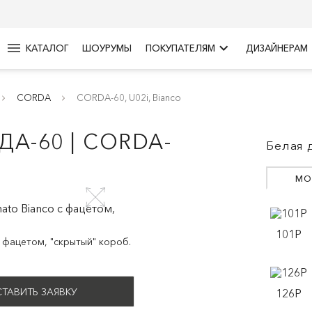
menu
keyboard_arrow_right
КАТАЛОГ
ШОУРУМЫ
ПОКУПАТЕЛЯМ
ДИЗАЙНЕРАМ
CORDA
CORDA-60, U02i, Bianco
ДА-60 | CORDA-
Белая 
МО
101P
с фацетом, "скрытый" короб.
ТАВИТЬ ЗАЯВКУ
126P