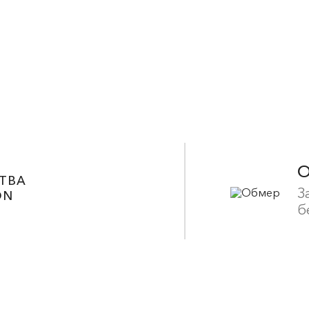
ТВА
З
ON
б