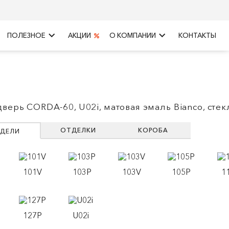
keyboard_arrow_right
keyboard_arrow_right
ПОЛЕЗНОЕ
АКЦИИ
О КОМПАНИИ
КОНТАКТЫ
дверь CORDA-60, U02i, матовая эмаль Bianco, стек
ОТДЕЛКИ
КОРОБА
ДЕЛИ
101V
103P
103V
105P
1
127P
U02i