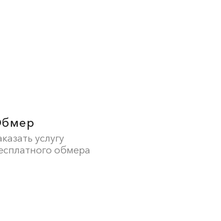
Обмер
аказать услугу
есплатного обмера