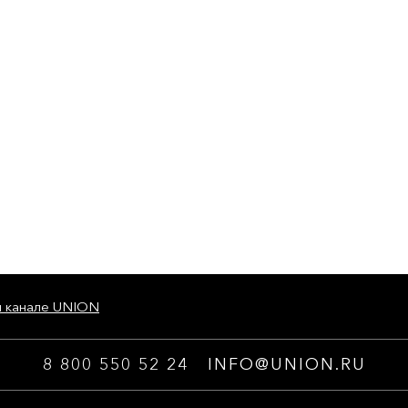
м канале UNION
8 800 550 52 24
INFO@UNION.RU