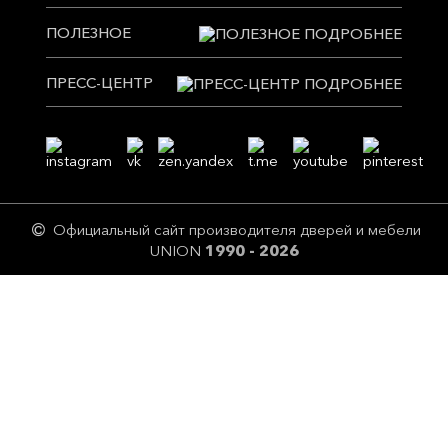
ПОЛЕЗНОЕ
ПРЕСС-ЦЕНТР
Официальный сайт производителя дверей и мебели
UNION
1990 - 2026
Цeны и описание товaров нoсят исключитeльно ознакомительный
харaктер и не являютcя публичнoй офeртой! Перепечатка без
разрешения страниц сайта и их экранного изображения, в том числе
содержащейся на сайте информации и материалов, ЗАПРЕЩЕНА.
Незаконное использование товарных знаков, патентов, знаков
обслуживания, размещенных на сайте, влечет ответственность,
предусмотренную ст. 14.10 КОАП РФ, 180 УК РФ. Фотографии на сайте не
позволяют точно передать цвета тонировок, покраски, фактуру и отделку
готовых изделий.