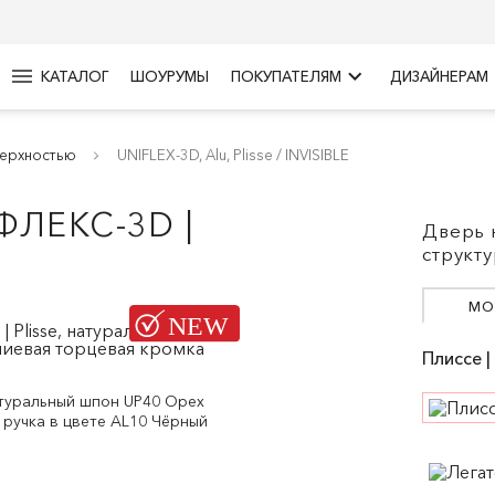
menu
keyboard_arrow_right
КАТАЛОГ
ШОУРУМЫ
ПОКУПАТЕЛЯМ
ДИЗАЙНЕРАМ
верхностью
UNIFLEX-3D, Alu, Plisse / INVISIBLE
ФЛЕКС-3D |
Дверь 
структ
МО
Плиссе | 
натуральный шпон UP40 Орех
 ручка в цвете AL10 Чёрный