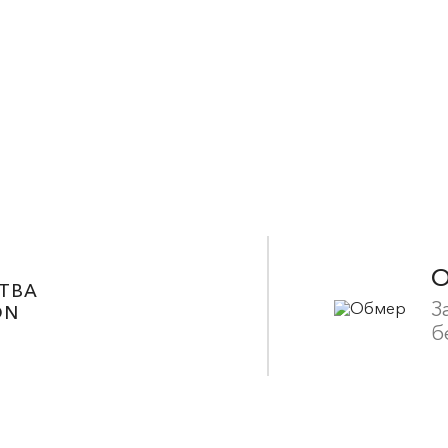
ТВА
З
ON
б