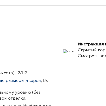
Инструкция 
Скрытый коро
Смотреть ви
ысота) L2/H2.
ые размеры дверей
, Вы
ьному уровню (без
вой отделки.
ового пола. Необходимо: