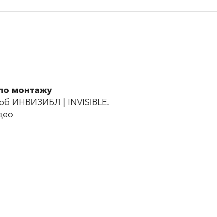
по монтажу
б ИНВИЗИБЛ | INVISIBLE.
део