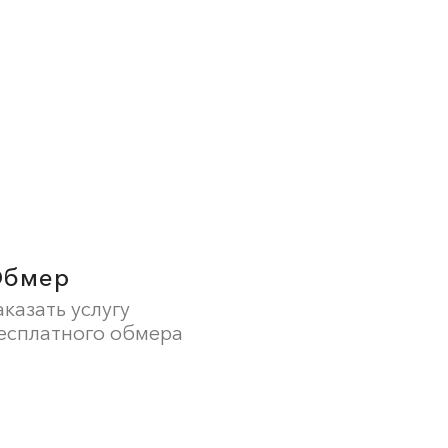
Обмер
аказать услугу
есплатного обмера