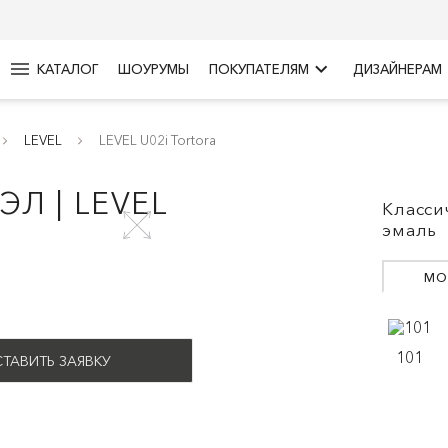
menu
keyboard_arrow_right
КАТАЛОГ
ШОУРУМЫ
ПОКУПАТЕЛЯМ
ДИЗАЙНЕРАМ
LEVEL
LEVEL U02i Tortora
Л | LEVEL
Класси
эмаль
МО
101
ТАВИТЬ ЗАЯВКУ