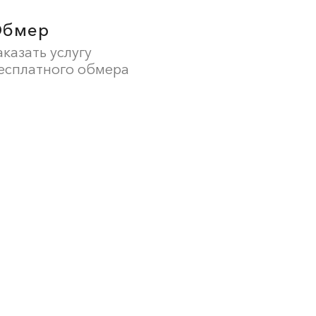
Обмер
аказать услугу
есплатного обмера