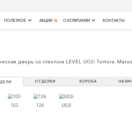
keyboard_arrow_right
keyboard_arrow_right
ПОЛЕЗНОЕ
АКЦИИ
О КОМПАНИИ
КОНТАКТЫ
ческая дверь со стеклом LEVEL U02i Tortora. Мато
ОТДЕЛКИ
КОРОБА
НАЛИ
ДЕЛИ
103
126
U02i