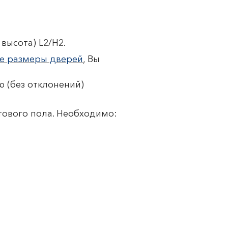
высота) L2/H2.
е размеры дверей
, Вы
 (без отклонений)
тового пола. Необходимо: