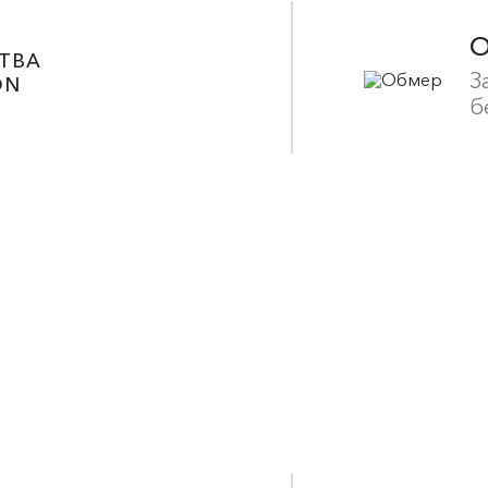
ТВА
З
ON
б