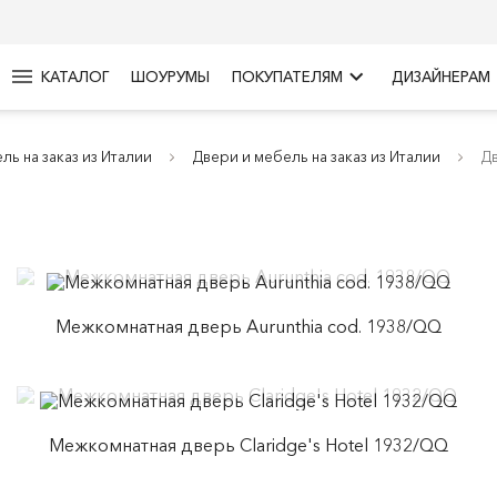
menu
keyboard_arrow_right
КАТАЛОГ
ШОУРУМЫ
ПОКУПАТЕЛЯМ
ДИЗАЙНЕРАМ
ль на заказ из Италии
Двери и мебель на заказ из Италии
Дв
Межкомнатная дверь Aurunthia cod. 1938/QQ
Межкомнатная дверь Claridge's Hotel 1932/QQ