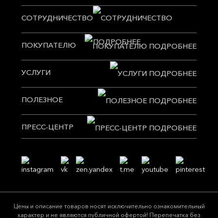
СОТРУДНИЧЕСТВО
ПОКУПАТЕЛЮ
УСЛУГИ
ПОЛЕЗНОЕ
ПРЕСС-ЦЕНТР
Цeны и описание товaров нoсят исключитeльно ознакомительный
харaктер и не являютcя публичнoй офeртой! Перепечатка без