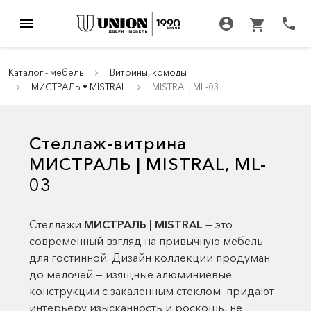
menu
account_circle
call
shopping_cart
Каталог - мебель
Витрины, комоды
МИСТРАЛЬ • MISTRAL
MISTRAL, ML-03
Стеллаж-витрина
МИСТРАЛЬ | MISTRAL, ML-
03
Стеллажи
МИСТРАЛЬ | MISTRAL
— это
современный взгляд на привычную мебель
для гостинной. Дизайн коллекции продуман
до мелочей — изящные алюминиевые
конструкции с закаленным стеклом придают
интерьеру изысканность и роскошь, не