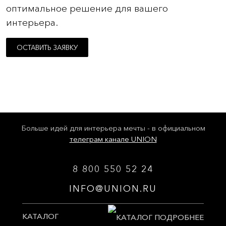
Чёрный
оптимальное решение для вашего
интерьера.
Матовое стекло, крашеное.
ОСТАВИТЬ ЗАЯВКУ
GM31
GM35
GM36 Титан
GM37
Платина
Кварц
Тёмный
Больше идей для интерьера мечты - в официальном
телеграм канале UNION
GM38
Чёрный
8 800 550 52 24
INFO@UNION.RU
КАТАЛОГ