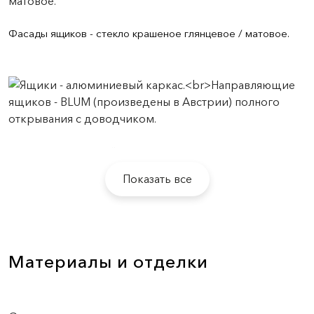
Фасады ящиков - стекло крашеное глянцевое / матовое.
Ящики - алюминиевый каркас.
Направляющие ящиков - BLUM (произведены в Австрии)
Показать все
полного открывания с доводчиком.
Материалы и отделки
Дно ящиков отделано кожей.