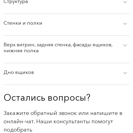
Структура
ПОЛИМЕРНАЯ ПОКРАСКА.
Задняя стенка и нижняя полка витрины - стекло крашеное
Стенки и полки
глянцевое / матовое.
Прозрачное безопасное стекло.
AL31
AL35 Кварц
AL36 Титан
AL37
Верх витрин, задняя стенка, фасады ящиков,
Платина
Тёмный
нижняя полка
Глянцевое стекло, крашеное.
GT01
GT02
GT03
Ножки - закаленный алюминий.
Прозрачное
Прозрачное
Прозрачное
Дно ящиков
Серое
Бронзовое
КОЖА.
AL38
Чёрный
G31
G35 Кварц
G36 Титан
G37 Тёмный
Остались вопросы?
Платина
Закажите обратный звонок или напишите в
Карамель
онлайн-чат. Наши консультанты помогут
подобрать
G38