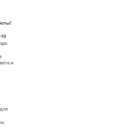
боты!
10
ода.
а
вета и
 для
лы,