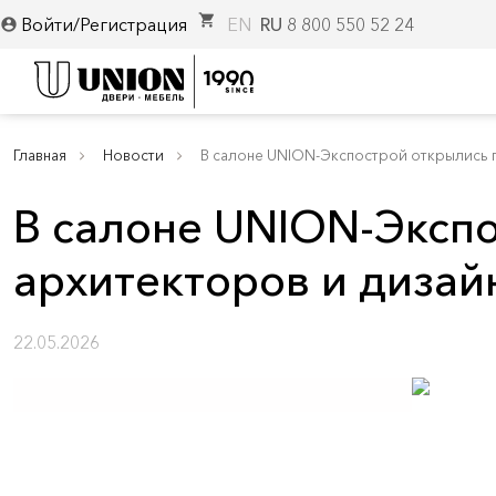
shopping_cart
Войти/Регистрация
EN
RU
8 800 550 52 24
account_circle
Главная
Новости
В салоне UNION-Экспострой открылись 
В салоне UNION-Эксп
архитекторов и дизай
22.05.2026