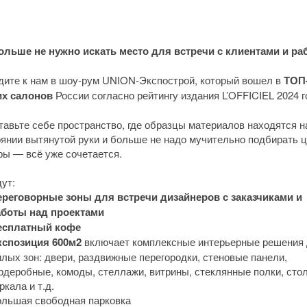
ольше не нужно искать место для встречи с клиентами и ра
дите к нам в шоу-рум UNION-Экспострой, который вошел в
ТОП-
х салонов
России согласно рейтингу издания L’OFFICIEL 2024 г
авьте себе пространство, где образцы материалов находятся н
янии вытянутой руки и больше не надо мучительно подбирать ц
ры — всё уже сочетается.
ут:
ереговорные зоны для встречи дизайнеров с заказчиками и
аботы над проектами
есплатный кофе
кспозиция 600м2
включает комплексные интерьерные решения
лых зон: двери, раздвижные перегородки, стеновые панели,
рдеробные, комоды, стеллажи, витрины, стеклянные полки, сто
ркала и т.д.
льшая свободная парковка