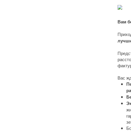
Вам б
Прихо
лучши
Предст
рассто
факту
Вас жд
П
р
Б
Э
жи
га
зе
Бо