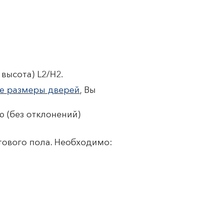
высота) L2/H2.
е размеры дверей
, Вы
 (без отклонений)
тового пола. Необходимо: