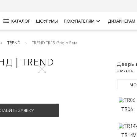
menu
keyboard_arrow_right
КАТАЛОГ
ШОУРУМЫ
ПОКУПАТЕЛЯМ
ДИЗАЙНЕРАМ
TREND
TREND TR15 Grigio Seta
НД | TREND
Дверь 
эмаль
МО
TR06
ТАВИТЬ ЗАЯВКУ
TR14V