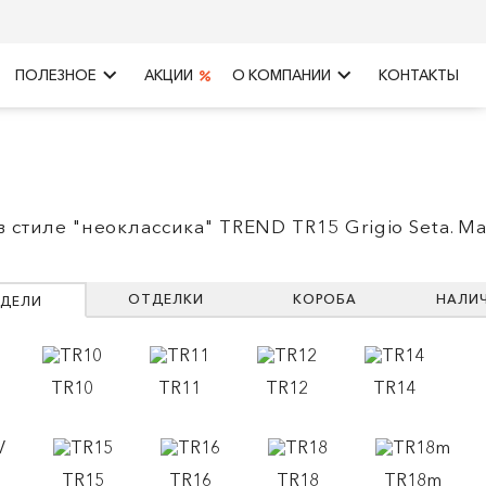
keyboard_arrow_right
keyboard_arrow_right
ПОЛЕЗНОЕ
АКЦИИ
О КОМПАНИИ
КОНТАКТЫ
в стиле "неоклассика" TREND TR15 Grigio Seta. М
ОТДЕЛКИ
КОРОБА
НАЛИ
ДЕЛИ
TR10
TR11
TR12
TR14
TR15
TR16
TR18
TR18m