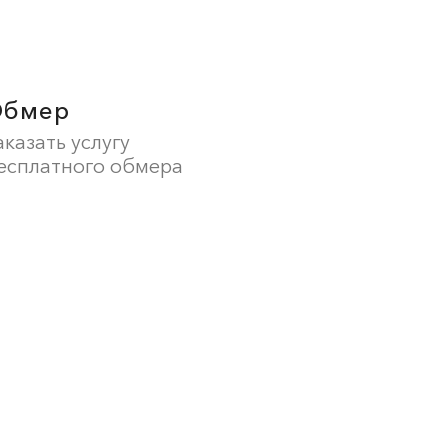
Обмер
аказать услугу
есплатного обмера