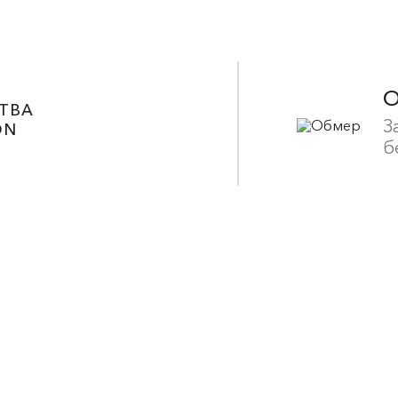
ТВА
З
ON
б