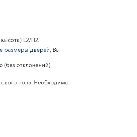
высота) L2/H2.
е размеры дверей
, Вы
 (без отклонений)
тового пола. Необходимо: