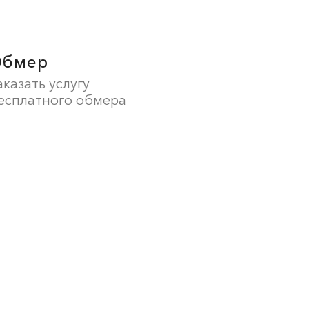
Обмер
аказать услугу
есплатного обмера