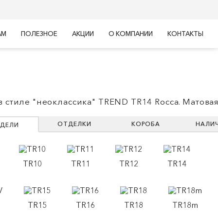
АМ
ПОЛЕЗНОЕ
АКЦИИ
О КОМПАНИИ
КОНТАКТЫ
в стиле "неоклассика" TREND TR14 Rocca. Матова
ОТДЕЛКИ
КОРОБА
НАЛИ
ДЕЛИ
TR10
TR11
TR12
TR14
TR15
TR16
TR18
TR18m