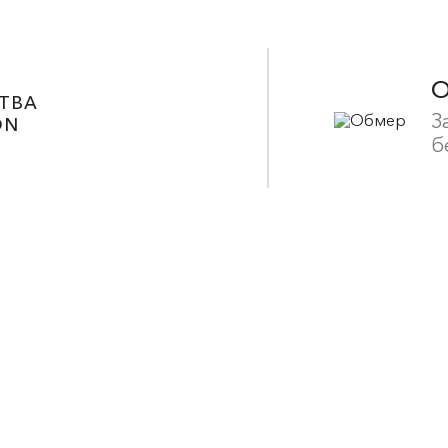
ТВА
З
ON
б