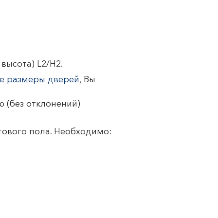
высота) L2/H2.
е размеры дверей
, Вы
 (без отклонений)
тового пола. Необходимо: