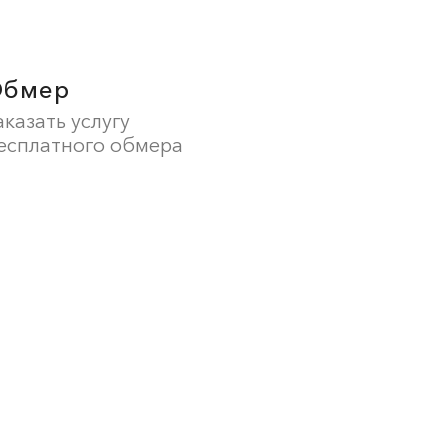
Обмер
аказать услугу
есплатного обмера