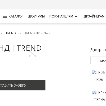
menu
keyboard_arrow_right
КАТАЛОГ
ШОУРУМЫ
ПОКУПАТЕЛЯМ
ДИЗАЙНЕРАМ
TREND
TREND TR14 Nero
НД | TREND
Дверь 
МО
TR06
ТАВИТЬ ЗАЯВКУ
TR14V