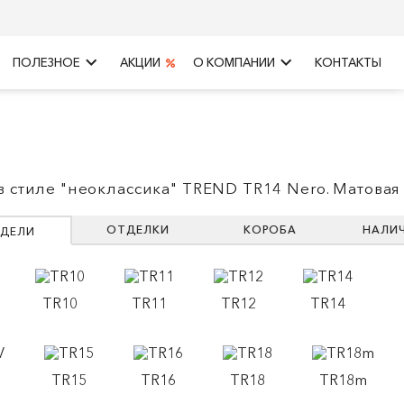
keyboard_arrow_right
keyboard_arrow_right
ПОЛЕЗНОЕ
АКЦИИ
О КОМПАНИИ
КОНТАКТЫ
в стиле "неоклассика" TREND TR14 Nero. Матовая
ОТДЕЛКИ
КОРОБА
НАЛИ
ДЕЛИ
TR10
TR11
TR12
TR14
TR15
TR16
TR18
TR18m