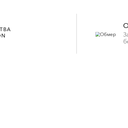
ТВА
З
ON
б