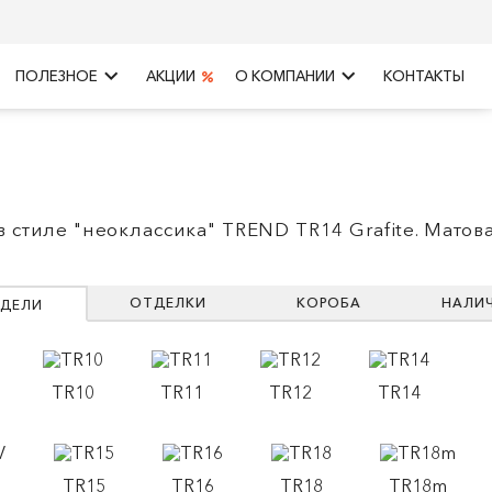
keyboard_arrow_right
keyboard_arrow_right
ПОЛЕЗНОЕ
АКЦИИ
О КОМПАНИИ
КОНТАКТЫ
в стиле "неоклассика" TREND TR14 Grafite. Матов
ОТДЕЛКИ
КОРОБА
НАЛИ
ДЕЛИ
TR10
TR11
TR12
TR14
TR15
TR16
TR18
TR18m