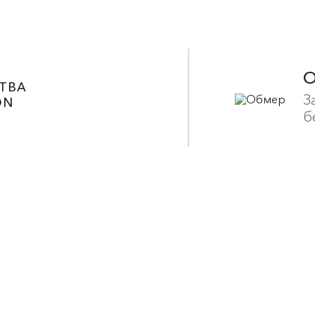
ТВА
З
ON
б