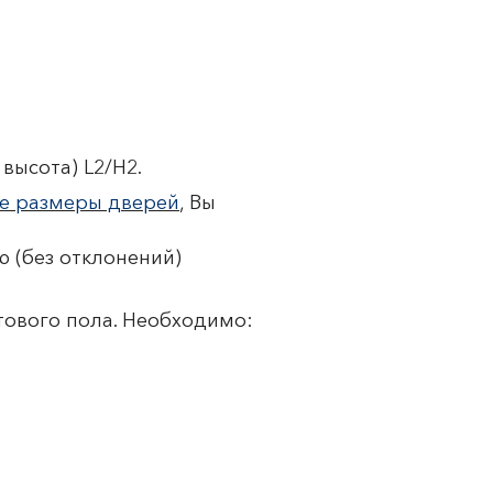
высота) L2/H2.
е размеры дверей
, Вы
 (без отклонений)
тового пола. Необходимо: