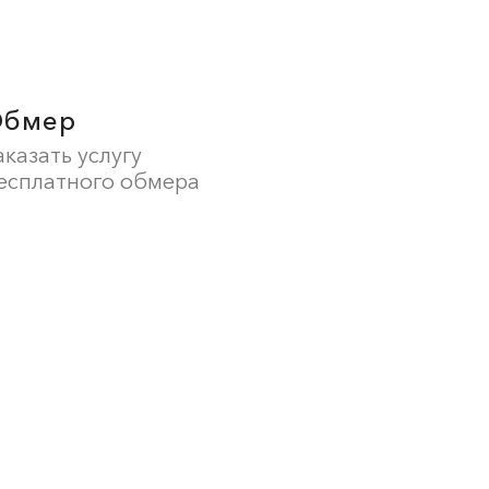
Обмер
аказать услугу
есплатного обмера