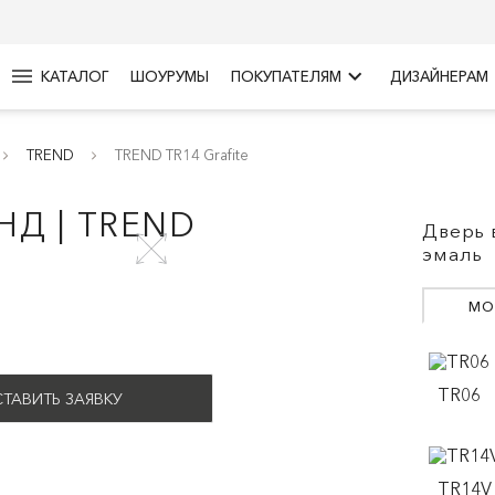
menu
keyboard_arrow_right
КАТАЛОГ
ШОУРУМЫ
ПОКУПАТЕЛЯМ
ДИЗАЙНЕРАМ
TREND
TREND TR14 Grafite
НД | TREND
Дверь 
эмаль
МО
TR06
ТАВИТЬ ЗАЯВКУ
TR14V