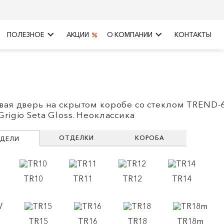
keyboard_arrow_right
keyboard_arrow_right
ПОЛЕЗНОЕ
АКЦИИ
О КОМПАНИИ
КОНТАКТЫ
вая дверь на скрытом коробе со стеклом TREND-
rigio Seta Gloss. Неоклассика
ОТДЕЛКИ
КОРОБА
ДЕЛИ
TR10
TR11
TR12
TR14
TR15
TR16
TR18
TR18m