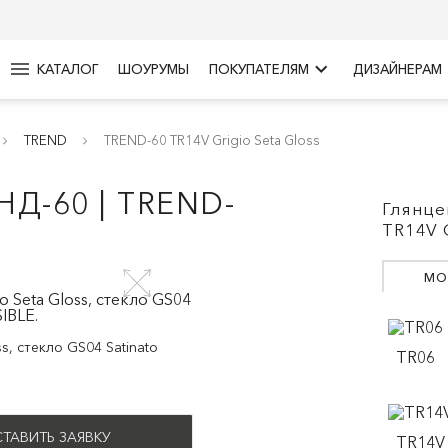
menu
keyboard_arrow_right
КАТАЛОГ
ШОУРУМЫ
ПОКУПАТЕЛЯМ
ДИЗАЙНЕРАМ
TREND
TREND-60 TR14V Grigio Seta Gloss
Д-60 | TREND-
Глянце
TR14V G
МО
s, стекло GS04 Satinato
TR06
ТАВИТЬ ЗАЯВКУ
TR14V