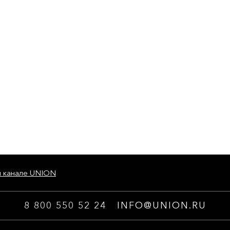
м канале UNION
8 800 550 52 24
INFO@UNION.RU