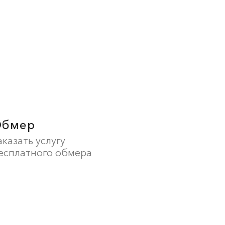
Обмер
аказать услугу
есплатного обмера