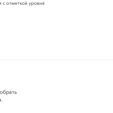
 с отметкой уровня
добрать
а.