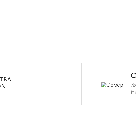
ТВА
З
ON
б