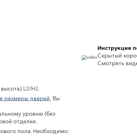
Инструкция 
Скрытый короб
Смотреть вид
высота) L2/H2.
е размеры дверей
, Вы
льному уровню (без
овой отделки.
тового пола. Необходимо: