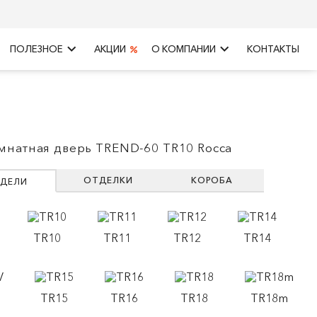
keyboard_arrow_right
keyboard_arrow_right
ПОЛЕЗНОЕ
АКЦИИ
О КОМПАНИИ
КОНТАКТЫ
натная дверь TREND-60 TR10 Rocca
ОТДЕЛКИ
КОРОБА
ДЕЛИ
TR10
TR11
TR12
TR14
TR15
TR16
TR18
TR18m