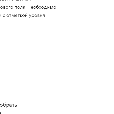
тового пола. Необходимо:
 с отметкой уровня
добрать
а.