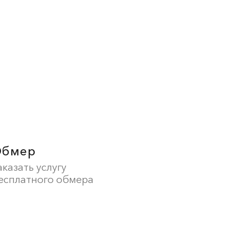
Обмер
аказать услугу
есплатного обмера