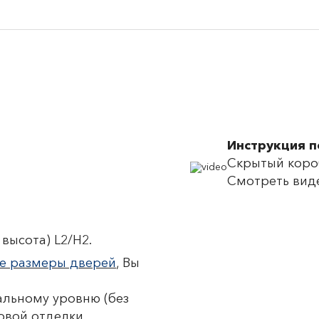
Инструкция 
Скрытый короб
Смотреть вид
высота) L2/H2.
е размеры дверей
, Вы
льному уровню (без
овой отделки.