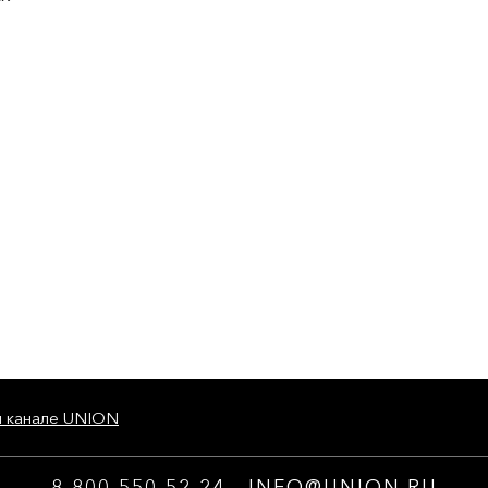
м канале UNION
8 800 550 52 24
INFO@UNION.RU