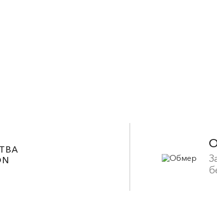
ТВА
З
ON
б