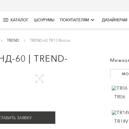
menu
keyboard_arrow_right
КАТАЛОГ
ШОУРУМЫ
ПОКУПАТЕЛЯМ
ДИЗАЙНЕРАМ
TREND
TREND-60 TR10 Rocca
Д-60 | TREND-
Межком
МО
TR06
ТАВИТЬ ЗАЯВКУ
TR14V