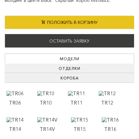
молдинг в цвете Black. "Скрытый" короб INVISIBLE.
ПОЛОЖИТЬ В КОРЗИНУ
ОСТАВИТЬ ЗАЯВКУ
МОДЕЛИ
ОТДЕЛКИ
КОРОБА
TR06
TR10
TR11
TR12
TR14
TR14V
TR15
TR16