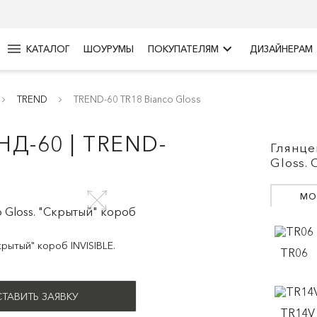
menu
keyboard_arrow_right
КАТАЛОГ
ШОУРУМЫ
ПОКУПАТЕЛЯМ
ДИЗАЙНЕРАМ
TREND
TREND-60 TR18 Bianco Gloss
Д-60 | TREND-
Глянце
Gloss.
МО
рытый" короб INVISIBLE.
TR06
ТАВИТЬ ЗАЯВКУ
TR14V