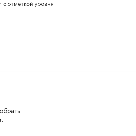
 с отметкой уровня
добрать
а.