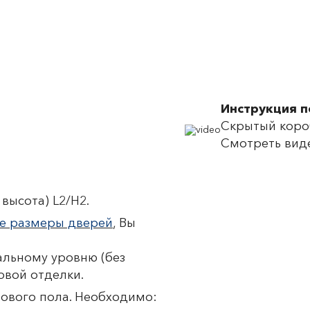
Инструкция 
Скрытый короб
Смотреть вид
высота) L2/H2.
е размеры дверей
, Вы
льному уровню (без
овой отделки.
тового пола. Необходимо: