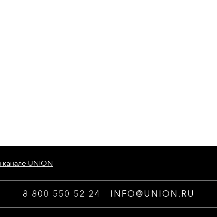
м канале UNION
8 800 550 52 24
INFO@UNION.RU