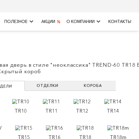
keyboard_arrow_right
keyboard_arrow_right
ПОЛЕЗНОЕ
АКЦИИ
О КОМПАНИИ
КОНТАКТЫ
вая дверь в стиле "неоклассика" TREND-60 TR18 
 Скрытый короб
ОТДЕЛКИ
КОРОБА
ДЕЛИ
TR10
TR11
TR12
TR14
TR15
TR16
TR18
TR18m