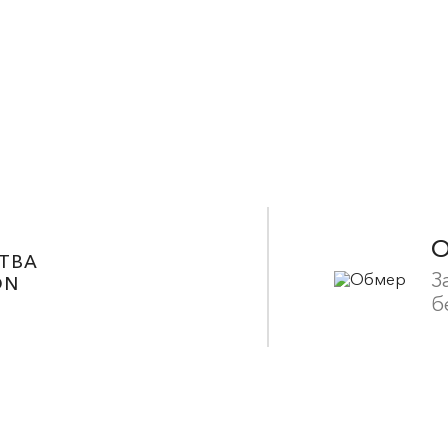
ТВА
З
ON
б