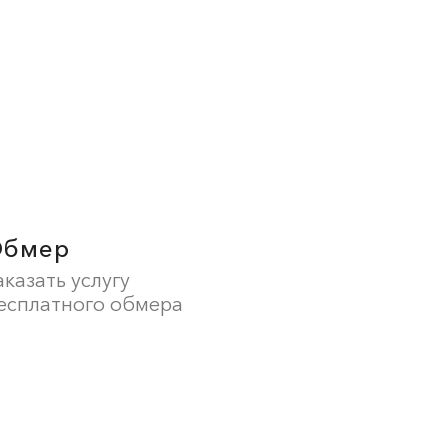
Обмер
аказать услугу
есплатного обмера