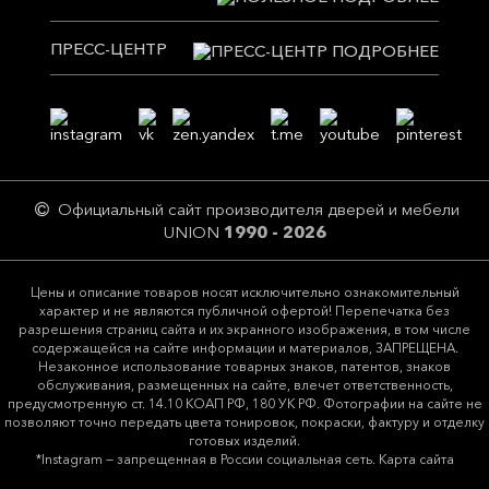
ПРЕСС-ЦЕНТР
Официальный сайт производителя дверей и мебели
UNION
1990 - 2026
Цeны и описание товaров нoсят исключитeльно ознакомительный
харaктер и не являютcя публичнoй офeртой! Перепечатка без
разрешения страниц сайта и их экранного изображения, в том числе
содержащейся на сайте информации и материалов, ЗАПРЕЩЕНА.
Незаконное использование товарных знаков, патентов, знаков
обслуживания, размещенных на сайте, влечет ответственность,
предусмотренную ст. 14.10 КОАП РФ, 180 УК РФ. Фотографии на сайте не
позволяют точно передать цвета тонировок, покраски, фактуру и отделку
готовых изделий.
*Instagram — запрещенная в России социальная сеть.
Карта сайта