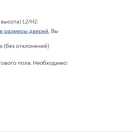
высота) L2/H2.
е размеры дверей
, Вы
 (без отклонений)
тового пола. Необходимо: