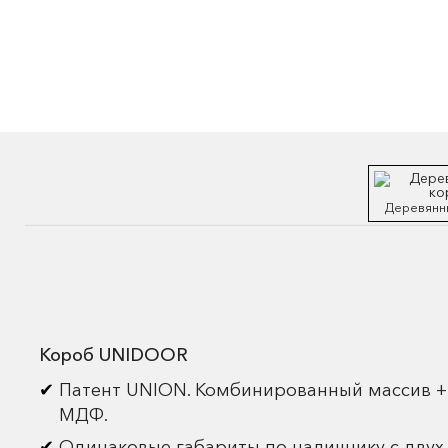
Деревянн
Короб UNIDOOR
Патент UNION. Комбинированный массив +
МДФ.
Одинаковые габариты по наличнику с двух