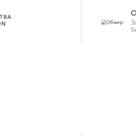
ТВА
З
ON
б