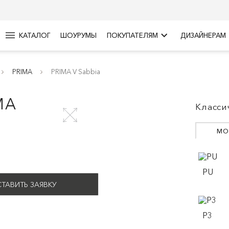
menu
keyboard_arrow_right
КАТАЛОГ
ШОУРУМЫ
ПОКУПАТЕЛЯМ
ДИЗАЙНЕРАМ
PRIMA
PRIMA V Sabbia
MA
Класси
МО
PU
ТАВИТЬ ЗАЯВКУ
P3