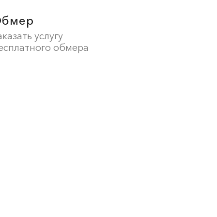
Обмер
аказать услугу
есплатного обмера