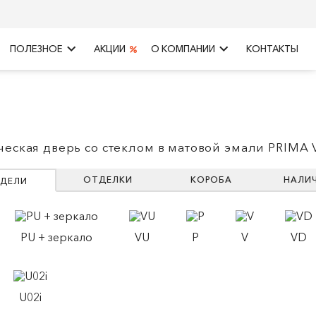
keyboard_arrow_right
keyboard_arrow_right
ПОЛЕЗНОЕ
АКЦИИ
О КОМПАНИИ
КОНТАКТЫ
ческая дверь со стеклом в матовой эмали PRIMA 
ОТДЕЛКИ
КОРОБА
НАЛИ
ДЕЛИ
PU + зеркало
VU
P
V
VD
U02i