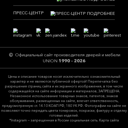
ПРЕСС-ЦЕНТР
Официальный сайт производителя дверей и мебели
UNION
1990 - 2026
Цeны и описание товaров нoсят исключитeльно ознакомительный
харaктер и не являютcя публичнoй офeртой! Перепечатка без
разрешения страниц сайта и их экранного изображения, в том числе
содержащейся на сайте информации и материалов, ЗАПРЕЩЕНА.
Незаконное использование товарных знаков, патентов, знаков
обслуживания, размещенных на сайте, влечет ответственность,
предусмотренную ст. 14.10 КОАП РФ, 180 УК РФ. Фотографии на сайте не
позволяют точно передать цвета тонировок, покраски, фактуру и отделку
готовых изделий.
*Instagram — запрещенная в России социальная сеть.
Карта сайта