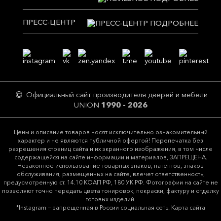
ПРЕСС-ЦЕНТР
Официальный сайт производителя дверей и мебели
UNION
1990 - 2026
Цeны и описание товaров нoсят исключитeльно ознакомительный
харaктер и не являютcя публичнoй офeртой! Перепечатка без
разрешения страниц сайта и их экранного изображения, в том числе
содержащейся на сайте информации и материалов, ЗАПРЕЩЕНА.
Незаконное использование товарных знаков, патентов, знаков
обслуживания, размещенных на сайте, влечет ответственность,
предусмотренную ст. 14.10 КОАП РФ, 180 УК РФ. Фотографии на сайте не
позволяют точно передать цвета тонировок, покраски, фактуру и отделку
готовых изделий.
*Instagram — запрещенная в России социальная сеть.
Карта сайта