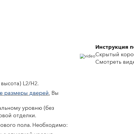
Инструкция 
Скрытый короб
Смотреть вид
высота) L2/H2.
е размеры дверей
, Вы
льному уровню (без
овой отделки.
тового пола. Необходимо: