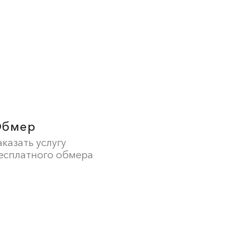
Обмер
аказать услугу
есплатного обмера