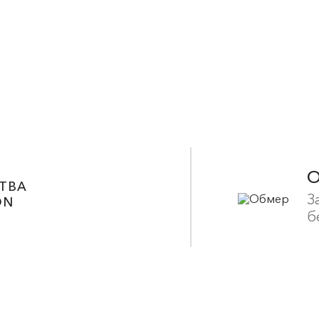
ТВА
З
ON
б