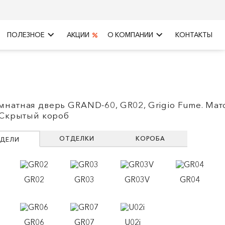
keyboard_arrow_right
keyboard_arrow_right
ПОЛЕЗНОЕ
АКЦИИ
О КОМПАНИИ
КОНТАКТЫ
натная дверь GRAND-60, GR02, Grigio Fume. Мат
 Скрытый короб
ОТДЕЛКИ
КОРОБА
ДЕЛИ
GR02
GR03
GR03V
GR04
GR06
GR07
U02i