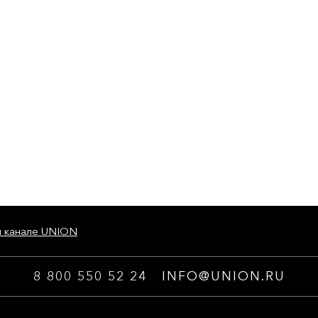
м канале UNION
8 800 550 52 24
INFO@UNION.RU