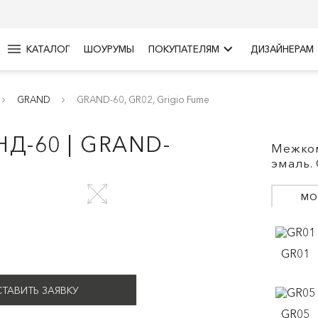
menu
keyboard_arrow_right
КАТАЛОГ
ШОУРУМЫ
ПОКУПАТЕЛЯМ
ДИЗАЙНЕРАМ
GRAND
GRAND-60, GR02, Grigio Fume
Д-60 | GRAND-
Межком
эмаль.
МО
GR01
ТАВИТЬ ЗАЯВКУ
GR05