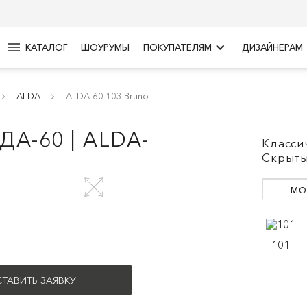
menu
keyboard_arrow_right
КАТАЛОГ
ШОУРУМЫ
ПОКУПАТЕЛЯМ
ДИЗАЙНЕРАМ
ALDA
ALDA-60 103 Bruno
А-60 | ALDA-
Класси
Скрыты
МО
101
ТАВИТЬ ЗАЯВКУ