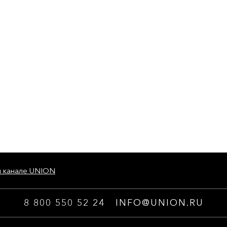
м канале UNION
8 800 550 52 24
INFO@UNION.RU