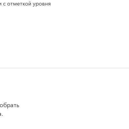
 с отметкой уровня
добрать
а.