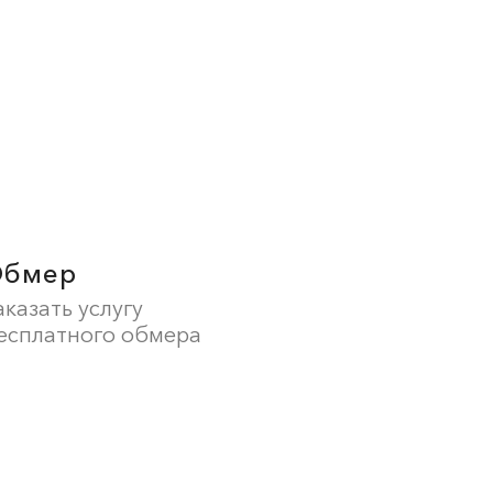
Обмер
аказать услугу
есплатного обмера