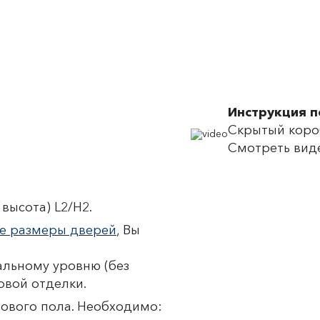
Инструкция 
Скрытый короб
Смотреть вид
высота) L2/H2.
е размеры дверей
, Вы
льному уровню (без
овой отделки.
тового пола. Необходимо: