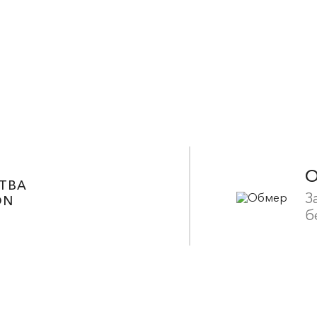
ТВА
З
ON
б