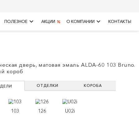
keyboard_arrow_right
keyboard_arrow_right
ПОЛЕЗНОЕ
АКЦИИ
О КОМПАНИИ
КОНТАКТЫ
ческая дверь, матовая эмаль ALDA-60 103 Bruno.
й короб
ОТДЕЛКИ
КОРОБА
ДЕЛИ
103
126
U02i