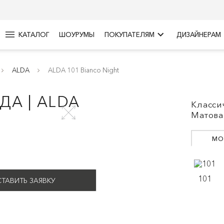
menu
keyboard_arrow_right
КАТАЛОГ
ШОУРУМЫ
ПОКУПАТЕЛЯМ
ДИЗАЙНЕРАМ
ALDA
ALDA 101 Bianco Night
ДА | ALDA
Класси
Матова
МО
101
ТАВИТЬ ЗАЯВКУ