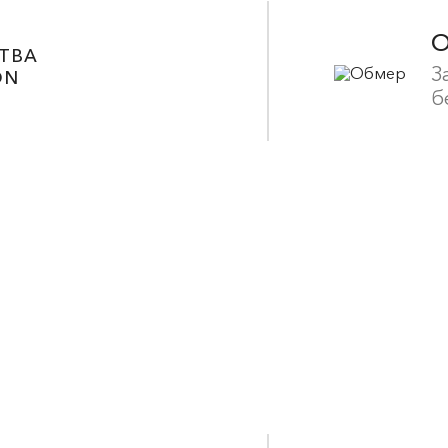
ТВА
З
ON
б