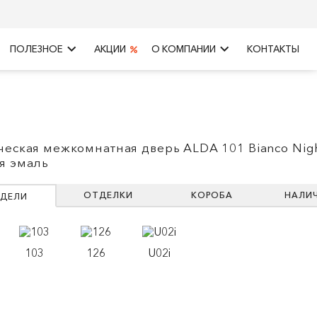
keyboard_arrow_right
keyboard_arrow_right
ПОЛЕЗНОЕ
АКЦИИ
О КОМПАНИИ
КОНТАКТЫ
ческая межкомнатная дверь ALDA 101 Bianco Nigh
я эмаль
ОТДЕЛКИ
КОРОБА
НАЛИ
ДЕЛИ
103
126
U02i