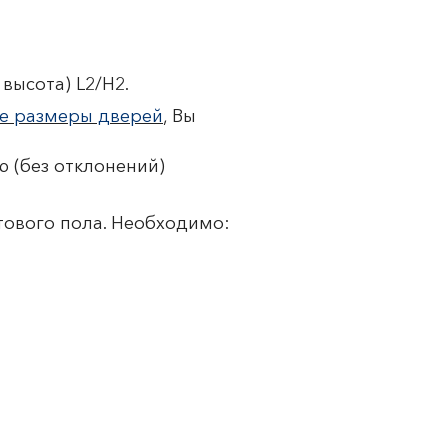
высота) L2/H2.
е размеры дверей
, Вы
 (без отклонений)
тового пола. Необходимо: