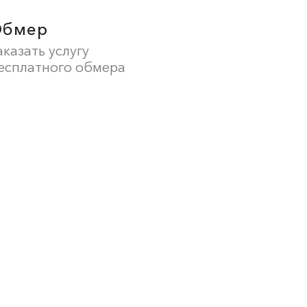
Обмер
аказать услугу
есплатного обмера