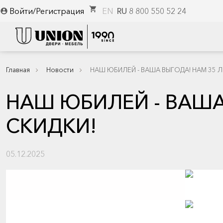
shopping_cart
Войти/Регистрация
EN
RU
8 800 550 52 24
account_circle
Главная
Новости
НАШ ЮБИЛЕЙ - ВАША ВЫГОДА! НАМ 35 ЛЕ
НАШ ЮБИЛЕЙ - ВАША 
СКИДКИ!
05.12.2025