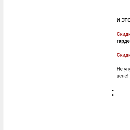
И ЭТ
Скид
гард
Скид
Не уп
цене!