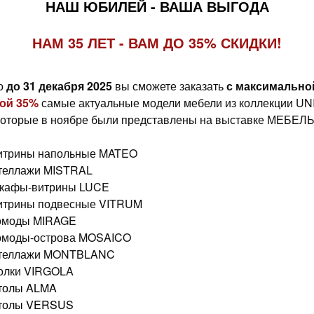
НАШ ЮБИЛЕЙ - ВАША ВЫГОДА
НАМ 35 ЛЕТ - ВАМ ДО 35% СКИДКИ!
о
до 31 декабря 2025
вы сможете заказать
с максимально
ой 35%
самые актуальные модели мебели из коллекции U
которые в ноябре были представлены на выставке МЕБЕЛЬ
итрины напольные MATEO
теллажи MISTRAL
кафы-витрины LUCE
итрины подвесные VITRUM
омоды MIRAGE
омоды-острова MOSAICO
теллажи MONTBLANC
олки VIRGOLA
толы ALMA
толы VERSUS