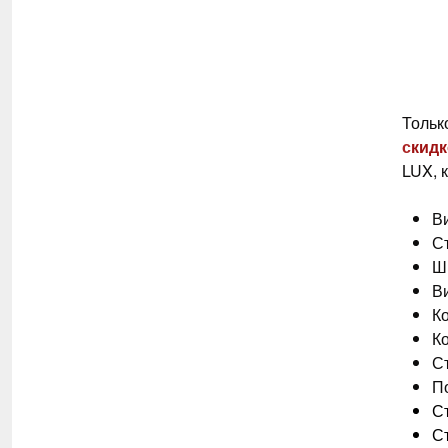
Тольк
с
кидк
LUX, 
В
С
Ш
В
К
К
С
П
С
С