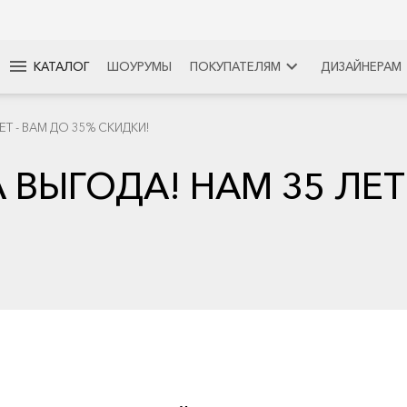
menu
keyboard_arrow_right
КАТАЛОГ
ШОУРУМЫ
ПОКУПАТЕЛЯМ
ДИЗАЙНЕРАМ
Т - ВАМ ДО 35% СКИДКИ!
ВЫГОДА! НАМ 35 ЛЕТ