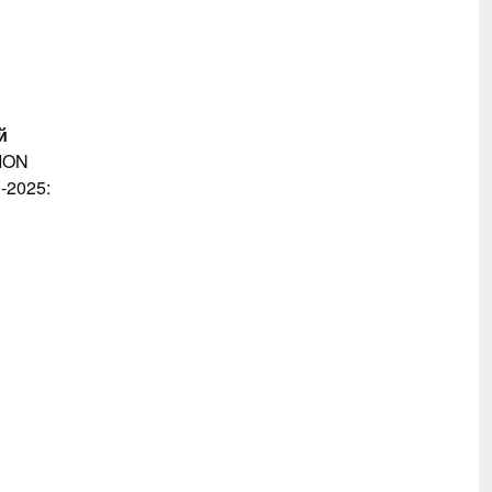
й
NION
-2025: