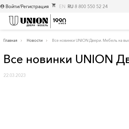
shopping_cart
Войти/Регистрация
EN
RU
8 800 550 52 24
account_circle
Главная
Новости
Все новинки UNION Двери. Мебель на выс
Все новинки UNION Дв
22.03.2023