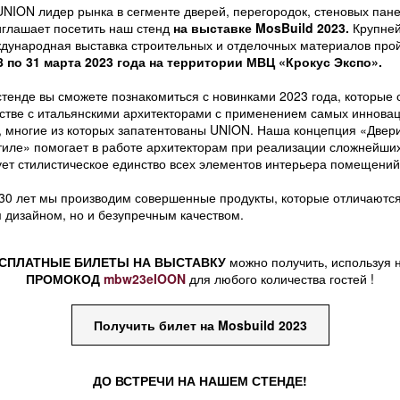
NION лидер рынка в сегменте дверей, перегородок, стеновых пан
глашает посетить наш стенд
на выставке MosBuild 2023.
Крупней
дународная выставка строительных и отделочных материалов прой
8 по 31 марта 2023 года на территории МВЦ «Крокус Экспо».
тенде вы сможете познакомиться с новинками 2023 года, которые 
стве с итальянскими архитекторами с применением самых иннова
, многие из которых запатентованы UNION. Наша концепция «Двер
тиле» помогает в работе архитекторам при реализации сложнейши
ует стилистическое единство всех элементов интерьера помещений
30 лет мы производим совершенные продукты, которые отличаются
 дизайном, но и безупречным качеством.
СПЛАТНЫЕ БИЛЕТЫ НА ВЫСТАВКУ
можно получить, используя 
ПРОМОКОД
mbw23eIOON
для любого количества гостей !
Получить билет на Mosbuild 2023
ДО ВСТРЕЧИ НА НАШЕМ СТЕНДЕ!