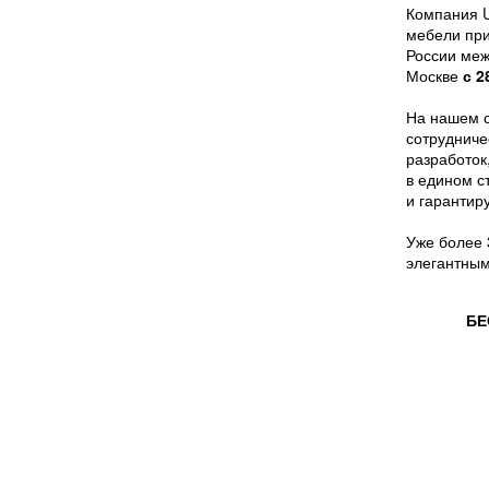
Компания U
мебели при
России меж
Москве
с 2
На нашем с
сотрудниче
разработок
в едином с
и гарантир
Уже более 
элегантным
БЕ