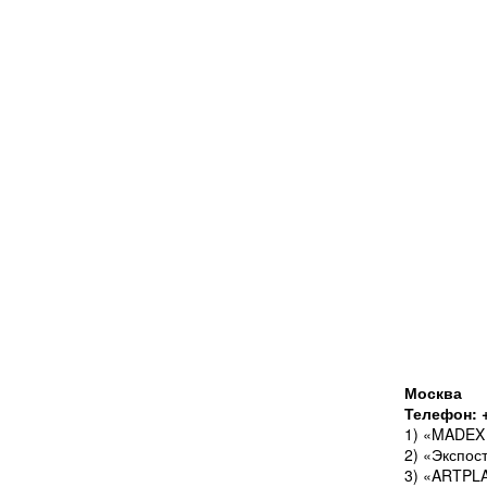
Москва
Телефон: +
1) «MADEX 
2) «Экспос
3) «ARTPLA