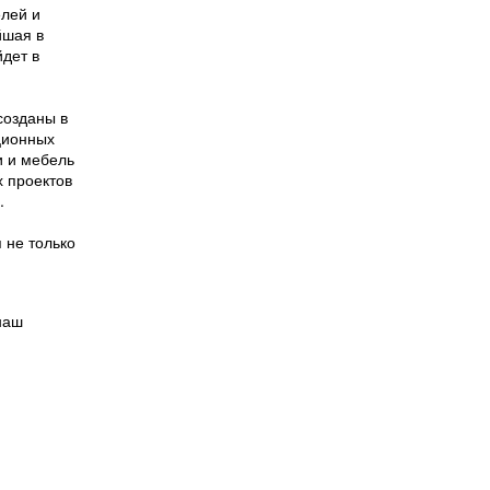
елей и
шая в
дет в
созданы в
ционных
и и мебель
х проектов
.
 не только
наш