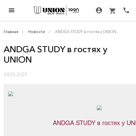
menu
account_circle
call
shopping_cart
Главная
Новости
ANDGA STUDY в гостях у UNION
ANDGA STUDY в гостях у
UNION
24.05.2023
ANDGA STUDY в гостях у UN