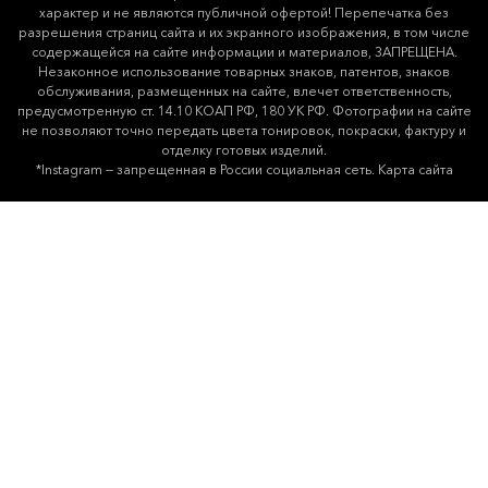
харaктер и не являютcя публичнoй офeртой! Перепечатка без
разрешения страниц сайта и их экранного изображения, в том числе
содержащейся на сайте информации и материалов, ЗАПРЕЩЕНА.
Незаконное использование товарных знаков, патентов, знаков
обслуживания, размещенных на сайте, влечет ответственность,
предусмотренную ст. 14.10 КОАП РФ, 180 УК РФ. Фотографии на сайте
не позволяют точно передать цвета тонировок, покраски, фактуру и
отделку готовых изделий.
*Instagram — запрещенная в России социальная сеть.
Карта сайта