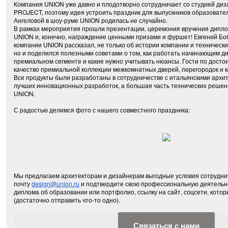
Компания UNION уже давно и плодотворно сотрудничает со студией ди
PROJECT, поэтому идея устроить праздник для выпускников образоват
Ангеловой в шоу-руме UNION родилась не случайно.
В рамках мероприятия прошли презентации, церемония вручения диплом
UNION и, конечно, награждение ценными призами и фуршет! Евгений Бо
компании UNION рассказал, не только об истории компании и техническ
но и поделился полезными советами о том, как работать начинающим д
премиальном сегменте и какие нужно учитывать нюансы. Гости по досто
качество премиальной коллекции межкомнатных дверей, перегородок и 
Все продукты были разработаны в сотрудничестве с итальянскими архи
лучших инновационных разработок, а большая часть технических реше
UNION.
С радостью делимся фото с нашего совместного праздника:
.
Мы предлагаем архитекторам и дизайнерам выгодные условия сотрудни
почту
design@union.ru
и подтвердите свою профессиональную деятельно
диплома об образовании или портфолио, ссылку на сайт, соцсети, кото
(достаточно отправить что-то одно).
Связаться с нами