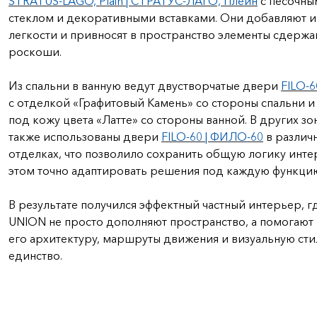
STRATUS-LAGO, Plain | СТРАТУС-ЛАГО, Плейн
с песочны
стеклом и декоративными вставками. Они добавляют 
легкости и привносят в пространство элементы сдерж
роскоши.
Из спальни в ванную ведут двустворчатые двери
FILO-6
с отделкой «Графитовый Камень» со стороны спальни и
под кожу цвета «Латте» со стороны ванной. В других зо
также использованы двери
FILO-60 | ФИЛО-60
в различ
отделках, что позволило сохранить общую логику инте
этом точно адаптировать решения под каждую функци
В результате получился эффектный частный интерьер, 
UNION не просто дополняют пространство, а помогают
его архитектуру, маршруты движения и визуальную ст
единство.