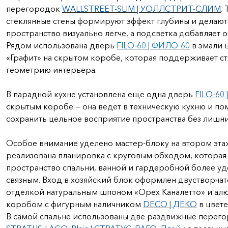
перегородок
WALLSTREET-SLIM | УОЛЛСТРИТ-СЛИМ
.
стеклянные стены формируют эффект глубины и делают
пространство визуально легче, а подсветка добавляет 
Рядом использована дверь
FILO-60 | ФИЛО-60
в эмали 
«Графит» на скрытом коробе, которая поддерживает с
геометрию интерьера.
В парадной кухне установлена еще одна дверь
FILO-60
скрытым коробе — она ведет в техническую кухню и по
сохранить цельное восприятие пространства без лишни
Особое внимание уделено мастер-блоку на втором эта
реализована планировка с круговым обходом, которая
пространство спальни, ванной и гардеробной более у
связным. Вход в хозяйский блок оформлен двустворча
отделкой натуральным шпоном «Орех Каналетто» и а
коробом с фигурным наличником
DECO |
ДЕКО
в цвете
В самой спальне использованы две раздвижные перег