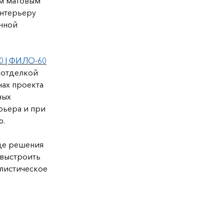
м матовым
интерьеру
анной
0 | ФИЛО-60
 отделкой
нах проекта
ных
рьера и при
ю.
где решения
 выстроить
илистическое