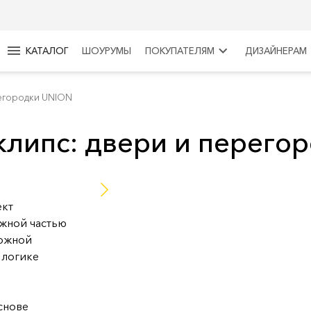
menu
keyboard_arrow_right
КАТАЛОГ
ШОУРУМЫ
ПОКУПАТЕЛЯМ
ДИЗАЙНЕРАМ
ерегородки UNION
Эклипс: двери и перег
ект
ажной частью
ложной
 логике
снове