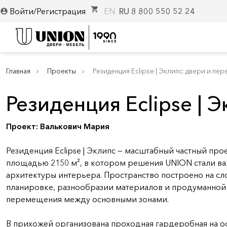
shopping_cart
Войти/Регистрация
EN
RU
8 800 550 52 24
account_circle
Главная
Проекты
Резиденция Eclipse | Эклипс: двери и п
Резиденция Eclipse | 
Проект:
Валькович Мария
Резиденция Eclipse | Эклипс — масштабный частный про
площадью 2150 м², в котором решения UNION стали в
архитектуры интерьера. Пространство построено на с
планировке, разнообразии материалов и продуманной
перемещения между основными зонами.
В прихожей организована проходная гардеробная на о