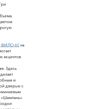
 Три
объема.
цветом
трогую
 | ФИЛО-60
на
могает
х акцентов.
же. Здесь
 делает
добным и
той дверью с
люминиевым
 «Шампань».
ородки