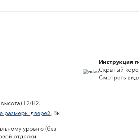
Инструкция 
Скрытый короб
Смотреть вид
высота) L2/H2.
е размеры дверей
, Вы
льному уровню (без
овой отделки.