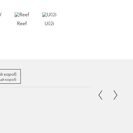
Reef
U02i
ый короб