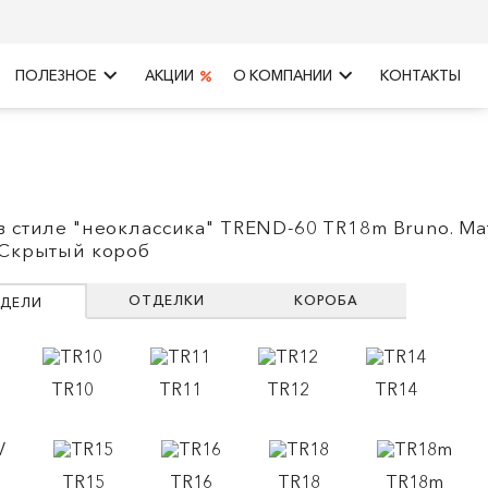
keyboard_arrow_right
keyboard_arrow_right
ПОЛЕЗНОЕ
АКЦИИ
О КОМПАНИИ
КОНТАКТЫ
в стиле "неоклассика" TREND-60 TR18m Bruno. Ма
 Скрытый короб
ОТДЕЛКИ
КОРОБА
ДЕЛИ
TR10
TR11
TR12
TR14
TR15
TR16
TR18
TR18m