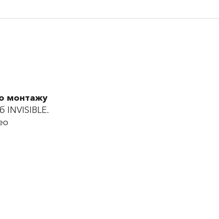
по монтажу
 INVISIBLE.
ео