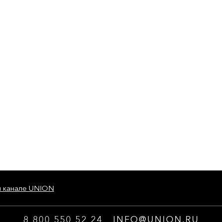
м канале UNION
8 800 550 52 24
INFO@UNION.RU