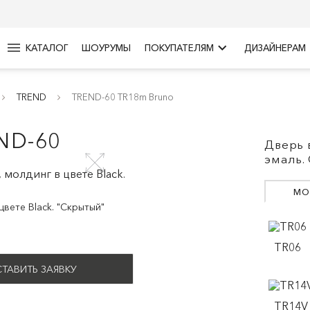
menu
keyboard_arrow_right
КАТАЛОГ
ШОУРУМЫ
ПОКУПАТЕЛЯМ
ДИЗАЙНЕРАМ
TREND
TREND-60 TR18m Bruno
ND-60
Дверь 
эмаль.
МО
вете Black. "Скрытый"
TR06
ТАВИТЬ ЗАЯВКУ
TR14V