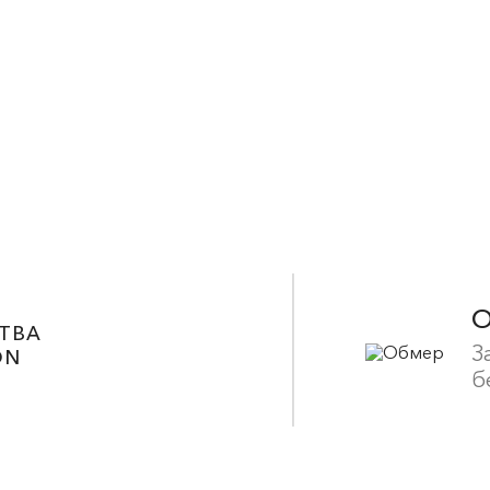
ТВА
З
ON
б