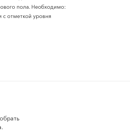
тового пола. Необходимо:
 с отметкой уровня
добрать
а.