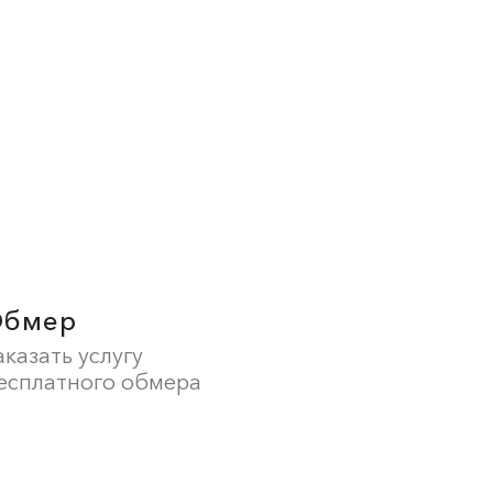
Обмер
аказать услугу
есплатного обмера