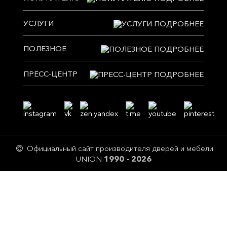
УСЛУГИ
ПОЛЕЗНОЕ
ПРЕСС-ЦЕНТР
Официальный сайт производителя дверей и мебели
UNION
1990 - 2026
Цeны и описание товaров нoсят исключитeльно ознакомительный
харaктер и не являютcя публичнoй офeртой! Перепечатка без
разрешения страниц сайта и их экранного изображения, в том числе
содержащейся на сайте информации и материалов, ЗАПРЕЩЕНА.
Незаконное использование товарных знаков, патентов, знаков