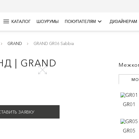
menu
keyboard_arrow_right
КАТАЛОГ
ШОУРУМЫ
ПОКУПАТЕЛЯМ
ДИЗАЙНЕРАМ
GRAND
GRAND GR06 Sabbia
НД | GRAND
Межком
МО
GR01
ТАВИТЬ ЗАЯВКУ
GR05