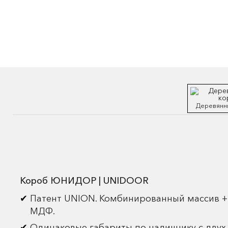
Деревянн
Короб ЮНИДОР | UNIDOOR
Патент UNION. Комбинированный массив +
МДФ.
Одинаковые габариты по наличнику с двух