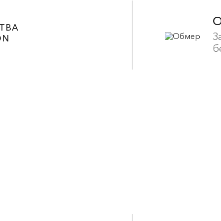
ТВА
З
ON
б