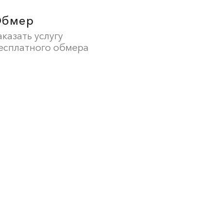
Обмер
аказать услугу
есплатного обмера