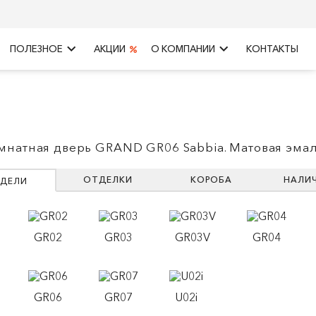
keyboard_arrow_right
keyboard_arrow_right
ПОЛЕЗНОЕ
АКЦИИ
О КОМПАНИИ
КОНТАКТЫ
натная дверь GRAND GR06 Sabbia. Матовая эма
ОТДЕЛКИ
КОРОБА
НАЛИ
ДЕЛИ
GR02
GR03
GR03V
GR04
GR06
GR07
U02i