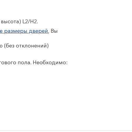
высота) L2/H2.
е размеры дверей
, Вы
 (без отклонений)
тового пола. Необходимо: