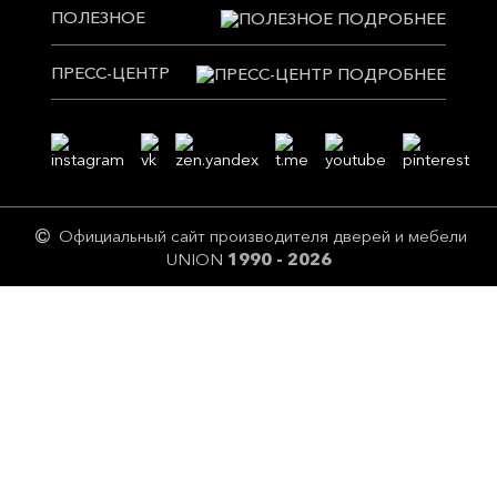
ПОЛЕЗНОЕ
ПРЕСС-ЦЕНТР
Официальный сайт производителя дверей и мебели
UNION
1990 - 2026
Цeны и описание товaров нoсят исключитeльно ознакомительный
харaктер и не являютcя публичнoй офeртой! Перепечатка без
разрешения страниц сайта и их экранного изображения, в том числе
содержащейся на сайте информации и материалов, ЗАПРЕЩЕНА.
Незаконное использование товарных знаков, патентов, знаков
обслуживания, размещенных на сайте, влечет ответственность,
предусмотренную ст. 14.10 КОАП РФ, 180 УК РФ. Фотографии на сайте не
позволяют точно передать цвета тонировок, покраски, фактуру и отделку
готовых изделий.
*Instagram — запрещенная в России социальная сеть.
Карта сайта