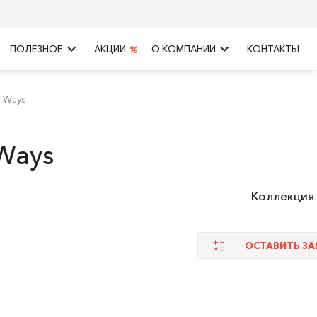
keyboard_arrow_right
keyboard_arrow_right
ПОЛЕЗНОЕ
АКЦИИ
О КОМПАНИИ
КОНТАКТЫ
l Ways
 Ways
Коллекция
ОСТАВИТЬ ЗА