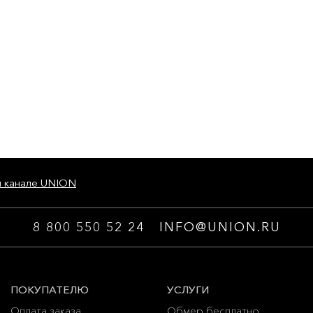
м канале UNION
8 800 550 52 24
INFO@UNION.RU
ПОКУПАТЕЛЮ
УСЛУГИ
Оплата заказа
Обмер бесплатно