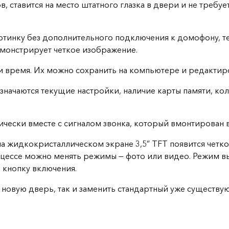
, ставится на место штатного глазка в двери и не требу
тинку без дополнительного подключения к домофону, тел
емонстрирует четкое изображение.
и время. Их можно сохранить на компьютере и редактир
ачаются текущие настройки, наличие карты памяти, коли
чески вместе с сигналом звонка, который вмонтирован в
 на жидкокристаллическом экране 3,5” TFT появится чет
цессе можно менять режимы — фото или видео. Режим вык
е кнопку включения.
 новую дверь, так и заменить стандартный уже существу