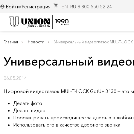
shopping_cart
Войти/Регистрация
EN
RU
8 800 550 52 24
account_circle
Главная
Новости
Универсальный видеоглазок MUL-T-LOCK 
Универсальный видео
06.05.2014
Цифровой видеоглазок MUL-T-LOCK GotU+ 3130 — это м
Делать фото
Делать видео
Просматривать происходящее за дверью в любой
Использовать его в качестве дверного звонка