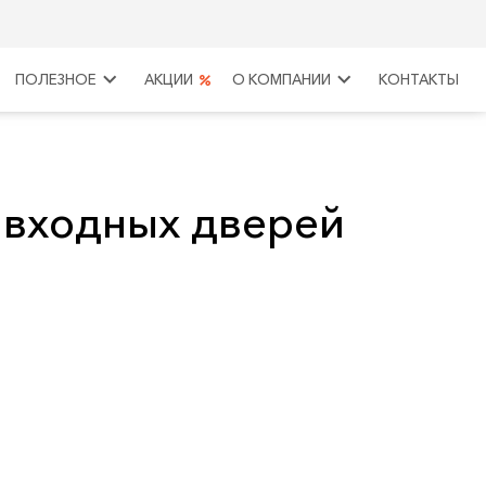
keyboard_arrow_right
keyboard_arrow_right
ПОЛЕЗНОЕ
АКЦИИ
О КОМПАНИИ
КОНТАКТЫ
 входных дверей