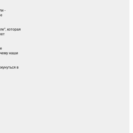
ли -
ее
ле", которая
ует
ые
 чему наши
кунуться в