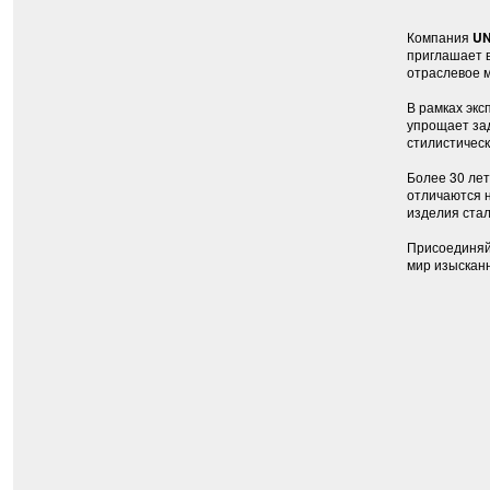
Компания
UN
приглашает 
отраслевое 
В рамках экс
упрощает за
стилистическ
Более 30 лет
отличаются н
изделия стал
Присоединяйт
мир изысканн