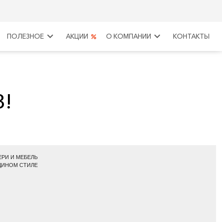
keyboard_arrow_right
keyboard_arrow_right
ПОЛЕЗНОЕ
АКЦИИ
О КОМПАНИИ
КОНТАКТЫ
3!
ЕРИ И МЕБЕЛЬ
ДИНОМ СТИЛЕ