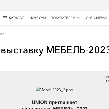
menu
keyboard_arrow_right
КАТАЛОГ
ШОУРУМЫ
ПОКУПАТЕЛЯМ
ДИЗАЙНЕРАМ
023!
 выставку МЕБЕЛЬ-202
ДВ
В Е
UNION приглашает
на выставку МЕБЕЛЬ- 2023