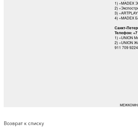
1) «MADEX Эк
2) «Экспостр
3) «ARTPLAY 
4) «MADEX Би
Санкт-Петер
Телефон: +7
1) «UNION Мо
2) «UNION Же
911 709 9224
МЕЖКОМНА
Возврат к списку