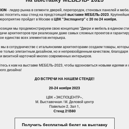
ION
- лидер рынка в сегменте дверей, перегородок, стеновых панелей и мебе
вас посетить наш стенд на предстоящей
выставке
МЕБЕЛЬ-2023
. Крупнейш
мероприятие пройдет в Москве в
ЦВК "Экспоцентр" с 20 по 24 ноября.
позиции мы продемонстрируем свою концепцию "Двери и мебель в едином сти
дачи архитекторов при реализации даже самых сложных проектов и гарантир
ое единство всех элементов интерьера.
 мы в сотрудничестве с итальянскими архитекторами создаем товары, котор
е только элегантным дизайном, но и непревзойденным качеством, благодаря
и визитной карточкой многих современных интерьеров.
есь к нам на выставке МЕБЕЛЬ-2023, чтобы вдохновиться новыми идеями и о
ого дизайна!
ДО ВСТРЕЧИ НА НАШЕМ СТЕНДЕ!
20-24 ноября 2023
ЦВК «ЭКСПОЦЕНТР»,
М. Выставочная / М. Деловой центр
Павильон 2, Зал 1,
Стенд 21В80
Получить бесплатный билет на выставку