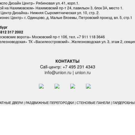
спо Дизайн Центр» Рябиновая ул. 41, корп.1.
ой на Нахимовском» Нахимовский пр-т 24, павильон 3, блок 3А, место 1.
Центр Дизайна» Нижняя Сыромятническая ул. 10, стр. 2.
знес Центр» г. Одинцово, д. Малые Вяземы, Петровский проезд, вл. 5, стр.1
бург
 812 317 2002
сковские ворота» Московский пр-т 106, тел. +7 911 118 3646
лезноводская» ТК «Василеостровский». Железноводская ул. 3, этаж 2, секция 
КОНТАКТЫ
Call-центр: +7 495 231 4343
info@union.ru
|
union.ru
ТНЫЕ ДВЕРИ | РАЗДВИЖНЫЕ ПЕРЕГОРОДКИ | СТЕНОВЫЕ ПАНЕЛИ | ГАРДЕРОБНЫЕ