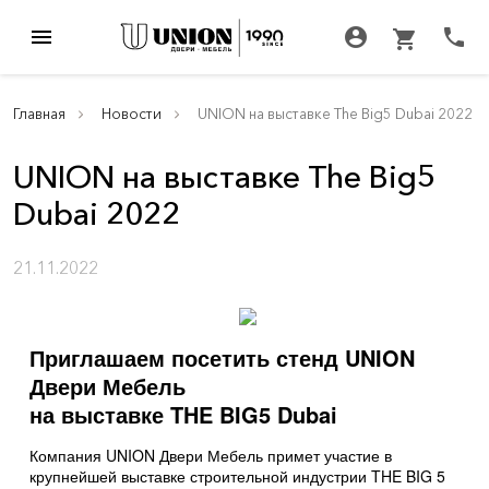
menu
account_circle
call
shopping_cart
Главная
Новости
UNION на выставке The Big5 Dubai 2022
UNION на выставке The Big5
Dubai 2022
21.11.2022
Приглашаем посетить стенд UNION
Двери Мебель
на выставке THE BIG5 Dubai
Компания UNION Двери Мебель примет участие в
крупнейшей выставке строительной индустрии THE BIG 5