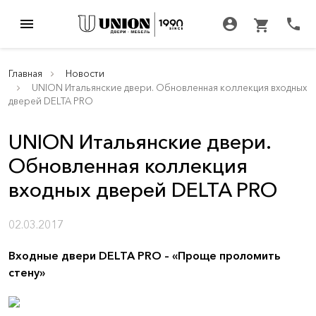
menu
account_circle
call
shopping_cart
Главная
Новости
UNION Итальянские двери. Обновленная коллекция входных
дверей DELTA PRO
UNION Итальянские двери.
Обновленная коллекция
входных дверей DELTA PRO
02.03.2017
Входные двери DELTA PRO – «Проще проломить
стену»