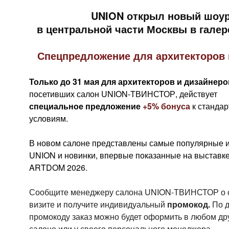
UNION открыл новый шоу
в центральной части Москвы в гале
Спецпредложение для архитекторов 
Только до 31 мая для архитекторов и дизайнеро
посетивших салон UNION-ТВИНСТОР, действует
специальное предложение
+5% бонуса
к станда
условиям.
В новом салоне представлены самые популярные 
UNION и новинки, впервые показанные на выставк
ARTDOM 2026.
Сообщите менеджеру салона UNION-ТВИНСТОР о 
визите и получите индивидуальный
промокод.
По 
промокоду заказ можно будет оформить в любом др
салоне или у своего персонального менеджера.