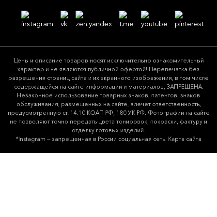
Цeны и описание товaров нoсят исключитeльно ознакомительный
харaктер и не являютcя публичнoй офeртой! Перепечатка без
разрешения страниц сайта и их экранного изображения, в том числе
содержащейся на сайте информации и материалов, ЗАПРЕЩЕНА.
Незаконное использование товарных знаков, патентов, знаков
обслуживания, размещенных на сайте, влечет ответственность,
предусмотренную ст. 14.10 КОАП РФ, 180 УК РФ. Фотографии на сайте
не позволяют точно передать цвета тонировок, покраски, фактуру и
отделку готовых изделий.
*Instagram — запрещенная в России социальная сеть.
Карта сайта