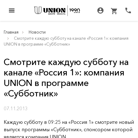
menu
account_circle
call
shopping_cart
Главная
Новости
Смотрите каждую субботу на канале «Россия 1»: компания
UNION в программе «Субботник»
Смотрите каждую субботу на
канале «Россия 1»: компания
UNION в программе
«Субботник»
07.11.2013
Каждую субботу в 09:25 на «Россия 1» смотрите новый
выпуск программы «Субботник», спонсором которой
является компания UNION.