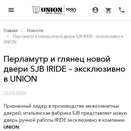
menu
account_circle
call
shopping_cart
Главная
Новости
Перламутр и глянец новой двери SJB IRIDE – эксклюзивно в
UNION
Перламутр и глянец новой
двери SJB IRIDE – эксклюзивно
в UNION
05.08.2008
Признанный лидер в производстве межкомнатных
дверей, итальянская фабрика SJB представляет новую
дверь ручной работы IRIDE эксклюзивно в компании
UNION
.