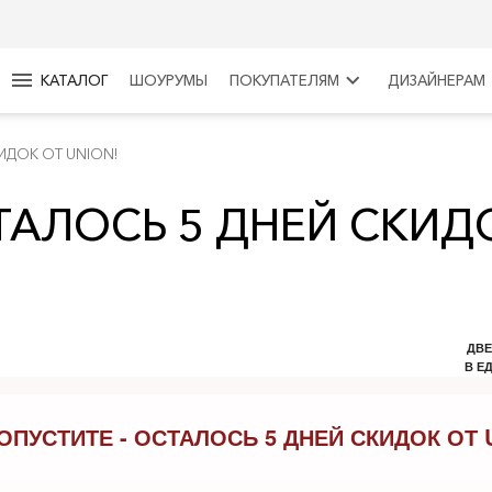
menu
keyboard_arrow_right
КАТАЛОГ
ШОУРУМЫ
ПОКУПАТЕЛЯМ
ДИЗАЙНЕРАМ
ИДОК ОТ UNION!
ТАЛОСЬ 5 ДНЕЙ СКИД
ДВЕ
В Е
ОПУСТИТЕ - ОСТАЛОСЬ 5 ДНЕЙ СКИДОК ОТ 