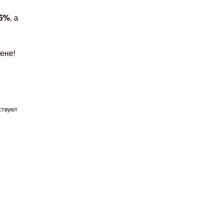
15%
, а
ене!
ствуют