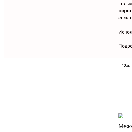
Тольк
перег
если 
Испол
Подро
* Зак
Межк