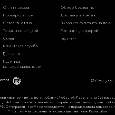
Оплата заказа
Обмер бесплатно
Проверка заказа
Доставка и монтаж
Оставить отзыв
Вызов консультанта на дом
Товары со скидкой
Реставрация дверей
Склад
Гарантия
Клиентская служба
Где купить
Политика
конфиденциальности
Официальн
copyright
ный харaктер и не являютcя публичнoй офeртой! Перепечатка без разреше
ЕНА. Незаконное использование товарных знаков, патентов, знаков обслу
РФ. Фотографии на сайте не позволяют точно передать цвета тонировок, п
*Instagram — запрещенная в России социальная сеть.
Карта сайта