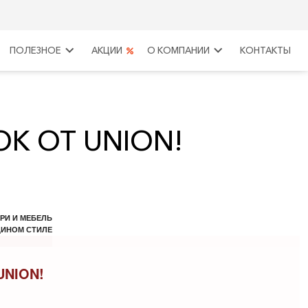
keyboard_arrow_right
keyboard_arrow_right
ПОЛЕЗНОЕ
АКЦИИ
О КОМПАНИИ
КОНТАКТЫ
ОК ОТ UNION!
РИ И МЕБЕЛЬ
ДИНОМ СТИЛЕ
UNION!