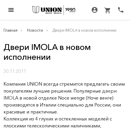
menu
account_circle
call
shopping_cart
Главная
Новости
Двери IMOLA в новом исполнении
Двери IMOLA в новом
исполнении
30.11.2011
Компания UNION всегда стремится предлагать своим
покупателям лучшие решения. Популярные
двери
IMOLA
в новой отделке Noce wenge (Ноче венге)
производятся в Италии специально для России, они
красивые и практичные.
Коллекция из 4 глухих и остекленных моделей с
плоскими телескопическими наличниками,