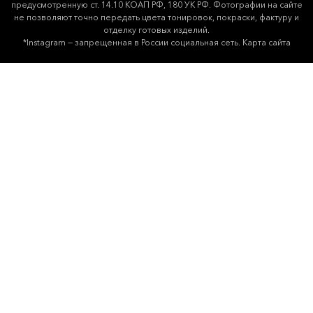
предусмотренную ст. 14.10 КОАП РФ, 180 УК РФ. Фотографии на сайте
не позволяют точно передать цвета тонировок, покраски, фактуру и
отделку готовых изделий.
*Instagram — запрещенная в России социальная сеть.
Карта сайта