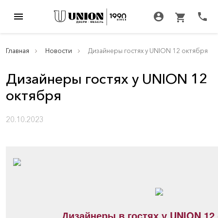
menu
account_circle
call
shopping_cart
Главная
Новости
Дизайнеры гостях у UNION 12 октября
Дизайнеры гостях у UNION 12
октября
20.10.2023
Дизайнеры в гостях у UNION 12