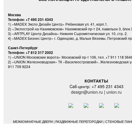
Москва
Телефон: +7 495 231 4343
1) «MADEX Экспо Дизайн Центр» Рябиновая ул. 41, корп.1.
2) «Экспострой на Нахимовском» Нахимовский пр-т 24, павильон 3, блок 3
3) «ARTPLAY Центр Дизайна» Нижняя Сыромятническая ул. 10, стр. 2.
4) «MADEX Бизнес Центр» г. Одинцово, д. Малые Вяземы, Петровский прое
Санкт-Петербург
Телефон: +7 812 317 2002
1) «UNION Московские ворота» Московский пр-т 106, тел. +7 911 118 364
2) «UNION Железноводская» ТК «Василеостровский». Железноводская ул. 3
911 709 9224
КОНТАКТЫ
Call-центр: +7 495 231 4343
design@union.ru
|
union.ru
МЕЖКОМНАТНЫЕ ДВЕРИ | РАЗДВИЖНЫЕ ПЕРЕГОРОДКИ | СТЕНОВЫЕ ПАНЕ