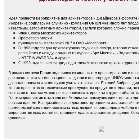
Идея провести мероприятие для архитекторов и дизайнеров в формате 
Уборевича родилась не случайно - компания
UNION
уже много лет плодо
известным, авторитетным архитектором, заслуги которого сложно перечи
Член Союза Московских Архитекторов
Профессор МАрхИ
руководитель Мастерской № 7 в ОАО «Моспроект»
В 1993 году создал архитектурную студию ub design, которая ста
российских и международных конкурсов «Арх Москва», «Зодчество»
«INTERIA AWARDS» и другие.
С 1998 года является председателем Московского архитектурного
В рамках встречи Борис поделился своим опытом проектирования и пла
рассказал о том как инновационные двери и перегородки UNION можно 
дверных проемов и какие нужно учитывать нюансы. Евгений Бобров - ди
только презентовал технические преимущества продуктов компании, но
советами о том, как можно легко реализовать проекты с крупногабарит
Гости мероприятия отметили необходимость коммуникации с производи
новыми идеями. Все дизайнеры по достоинству оценили изысканный сти
премиальной коллекции межкомнатных дверей, перегородок и мебели в 
мероприятия всех гостей по традиции ждали изысканные угощения, бок
сувениры!
.